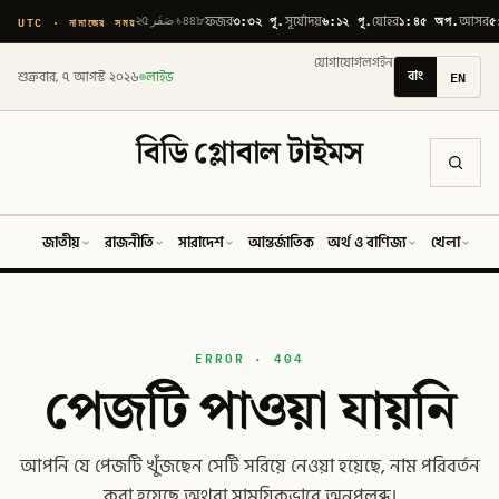
৩:৩২ পূ.
৬:১২ পূ.
১:৪৫ অপ.
৫
UTC · নামাজের সময়
২৫ صَفَر ১৪৪৮
ফজর
সূর্যোদয়
যোহর
আসর
যোগাযোগ
লগইন
বাং
EN
শুক্রবার, ৭ আগস্ট ২০২৬
লাইভ
বিডি গ্লোবাল টাইমস
জাতীয়
রাজনীতি
সারাদেশ
আন্তর্জাতিক
অর্থ ও বাণিজ্য
খেলা
ব
ERROR · 404
পেজটি পাওয়া যায়নি
আপনি যে পেজটি খুঁজছেন সেটি সরিয়ে নেওয়া হয়েছে, নাম পরিবর্তন
করা হয়েছে অথবা সাময়িকভাবে অনুপলব্ধ।