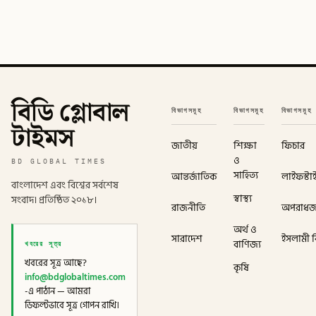
বিডি গ্লোবাল
বিভাগসমূহ
বিভাগসমূহ
বিভাগসমূহ
টাইমস
জাতীয়
শিক্ষা
ফিচার
ও
BD GLOBAL TIMES
সাহিত্য
আন্তর্জাতিক
লাইফস্টা
বাংলাদেশ এবং বিশ্বের সর্বশেষ
স্বাস্থ্য
সংবাদ। প্রতিষ্ঠিত ২০১৮।
রাজনীতি
অপরাধ
অর্থ ও
সারাদেশ
ইসলামী বি
খবরের সূত্র
বাণিজ্য
খবরের সূত্র আছে?
কৃষি
info@bdglobaltimes.com
-এ পাঠান — আমরা
ডিফল্টভাবে সূত্র গোপন রাখি।