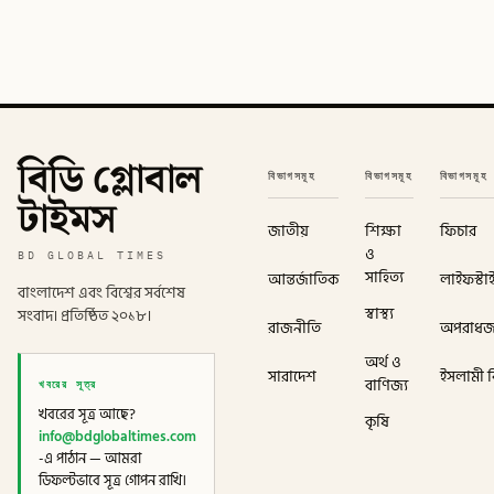
বিডি গ্লোবাল
বিভাগসমূহ
বিভাগসমূহ
বিভাগসমূহ
টাইমস
জাতীয়
শিক্ষা
ফিচার
ও
BD GLOBAL TIMES
সাহিত্য
আন্তর্জাতিক
লাইফস্টা
বাংলাদেশ এবং বিশ্বের সর্বশেষ
স্বাস্থ্য
সংবাদ। প্রতিষ্ঠিত ২০১৮।
রাজনীতি
অপরাধ
অর্থ ও
সারাদেশ
ইসলামী বি
খবরের সূত্র
বাণিজ্য
খবরের সূত্র আছে?
কৃষি
info@bdglobaltimes.com
-এ পাঠান — আমরা
ডিফল্টভাবে সূত্র গোপন রাখি।