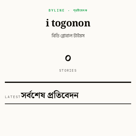
BYLINE · প্রতিবেদক
i togonon
বিডি গ্লোবাল টাইমস
০
STORIES
সর্বশেষ প্রতিবেদন
LATEST