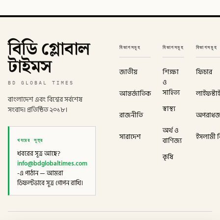
বিডি গ্লোবাল
বিভাগসমূহ
বিভাগসমূহ
বিভাগসমূহ
টাইমস
জাতীয়
শিক্ষা
ফিচার
ও
BD GLOBAL TIMES
সাহিত্য
আন্তর্জাতিক
লাইফস্টা
বাংলাদেশ এবং বিশ্বের সর্বশেষ
স্বাস্থ্য
সংবাদ। প্রতিষ্ঠিত ২০১৮।
রাজনীতি
অপরাধ
অর্থ ও
সারাদেশ
ইসলামী বি
খবরের সূত্র
বাণিজ্য
খবরের সূত্র আছে?
কৃষি
info@bdglobaltimes.com
-এ পাঠান — আমরা
ডিফল্টভাবে সূত্র গোপন রাখি।