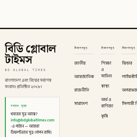
বিডি গ্লোবাল
বিভাগসমূহ
বিভাগসমূহ
বিভাগসমূহ
টাইমস
জাতীয়
শিক্ষা
ফিচার
ও
BD GLOBAL TIMES
সাহিত্য
আন্তর্জাতিক
লাইফস্টা
বাংলাদেশ এবং বিশ্বের সর্বশেষ
স্বাস্থ্য
সংবাদ। প্রতিষ্ঠিত ২০১৮।
রাজনীতি
অপরাধ
অর্থ ও
সারাদেশ
ইসলামী বি
খবরের সূত্র
বাণিজ্য
খবরের সূত্র আছে?
কৃষি
info@bdglobaltimes.com
-এ পাঠান — আমরা
ডিফল্টভাবে সূত্র গোপন রাখি।