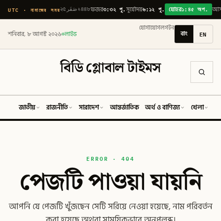
৩:৩২ পূ.
৬:১২ পূ.
১:৪৫ অপ.
UTC · নামাজের সময়
২৫ صَفَر ১৪৪৮
ফজর
সূর্যোদয়
যোহর
আ
যোগাযোগ
লগইন
বাং
EN
শনিবার, ৮ আগস্ট ২০২৬
লাইভ
বিডি গ্লোবাল টাইমস
জাতীয়
রাজনীতি
সারাদেশ
আন্তর্জাতিক
অর্থ ও বাণিজ্য
খেলা
ব
ERROR · 404
পেজটি পাওয়া যায়নি
আপনি যে পেজটি খুঁজছেন সেটি সরিয়ে নেওয়া হয়েছে, নাম পরিবর্তন
করা হয়েছে অথবা সাময়িকভাবে অনুপলব্ধ।