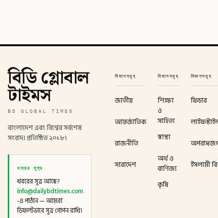
বিডি গ্লোবাল
বিভাগসমূহ
বিভাগসমূহ
বিভাগসমূহ
টাইমস
জাতীয়
শিক্ষা
ফিচার
ও
BD GLOBAL TIMES
সাহিত্য
আন্তর্জাতিক
লাইফস্টাই
বাংলাদেশ এবং বিশ্বের সর্বশেষ
স্বাস্থ্য
সংবাদ। প্রতিষ্ঠিত ২০১৮।
রাজনীতি
অপরাধজ
অর্থ ও
সারাদেশ
ইসলামী বিশ
খবরের সূত্র
বাণিজ্য
খবরের সূত্র আছে?
কৃষি
info@dailybdtimes.com
-এ পাঠান — আমরা
ডিফল্টভাবে সূত্র গোপন রাখি।