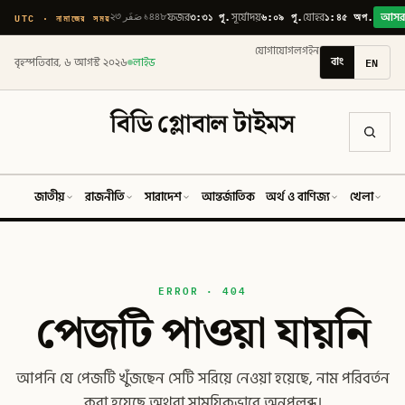
৩:৩১ পূ.
৬:০৯ পূ.
১:৪৫ অপ.
UTC · নামাজের সময়
২৩ صَفَر ১৪৪৮
ফজর
সূর্যোদয়
যোহর
আস
যোগাযোগ
লগইন
বাং
EN
বৃহস্পতিবার, ৬ আগস্ট ২০২৬
লাইভ
বিডি গ্লোবাল টাইমস
জাতীয়
রাজনীতি
সারাদেশ
আন্তর্জাতিক
অর্থ ও বাণিজ্য
খেলা
ব
ERROR · 404
পেজটি পাওয়া যায়নি
আপনি যে পেজটি খুঁজছেন সেটি সরিয়ে নেওয়া হয়েছে, নাম পরিবর্তন
করা হয়েছে অথবা সাময়িকভাবে অনুপলব্ধ।