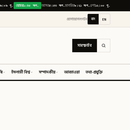
৬:০৯ পূ.
১:৪৫ অপ.
৫:৫৩ অপ.
৯:২১ অপ.
১২:০০ পূ.
যোহর
আসর
মাগরিব
এশা
বাং
EN
যোগাযোগ
লগইন
সাবস্ক্রাইব
ষি
ইসলামী বিশ্ব
সম্পাদকীয়
আবহাওয়া
তথ্য-প্রযুক্তি
ফিচার