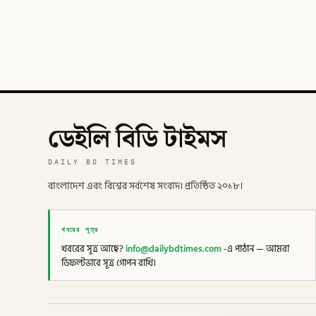
ডেইলি বিডি টাইমস
DAILY BD TIMES
বাংলাদেশ এবং বিশ্বের সর্বশেষ সংবাদ। প্রতিষ্ঠিত ২০১৮।
খবরের সূত্র
খবরের সূত্র আছে?
info@dailybdtimes.com
-এ পাঠান — আমরা
ডিফল্টভাবে সূত্র গোপন রাখি।