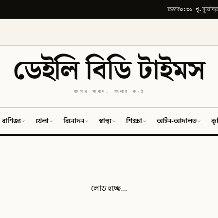
৩:৩১ পূ.
ফজর
সূর্যোদয়
ডেইলি বিডি টাইমস
বাংলার সংবাদ, বাংলার কণ্ঠ
 বাণিজ্য
খেলা
বিনোদন
স্বাস্থ্য
শিক্ষা
আইন-আদালত
কৃ
লোড হচ্ছে…