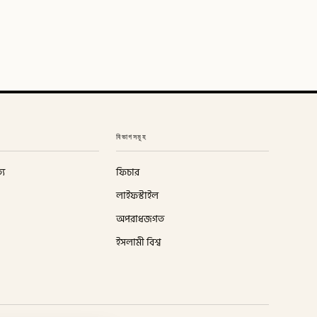
বিভাগসমূহ
্য
ফিচার
লাইফস্টাইল
অপরাধজগত
ইসলামী বিশ্ব