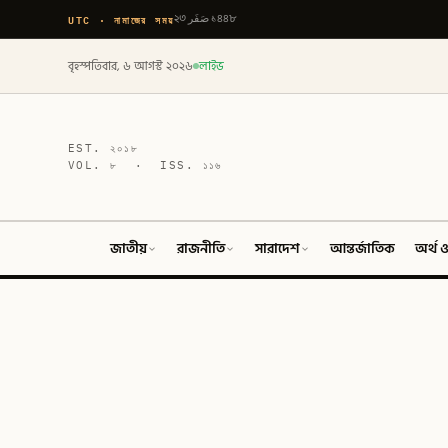
UTC · নামাজের সময়
২৩ صَفَر ১৪৪৮
বৃহস্পতিবার, ৬ আগস্ট ২০২৬
লাইভ
EST.
২০১৮
VOL.
৮
· ISS.
১১৬
জাতীয়
রাজনীতি
সারাদেশ
আন্তর্জাতিক
অর্থ ও