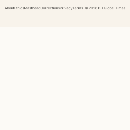
About
Ethics
Masthead
Corrections
Privacy
Terms
©
2026
BD Global Times