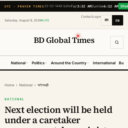
3:32 AM
6:12 AM
UTC · PRAYER TIMES
25-02-1448 Ṣafar
Fajr
Sunrise
Dhu
Contact
Login
বাং
EN
Saturday, August 8, 2026
LIVE
BD Global T
ı
mes
National
Politics
Around the Country
International
Busi
Home
›
National
›
আইনমন্ত্রী
NATIONAL
Next election will be held
under a caretaker