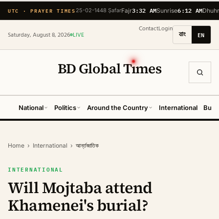
3:32 AM
6:12 AM
UTC · PRAYER TIMES
25-02-1448 Ṣafar
Fajr
Sunrise
Dhuh
Contact
Login
বাং
EN
Saturday, August 8, 2026
LIVE
BD Global T
ı
mes
National
Politics
Around the Country
International
Busi
Home
›
International
›
আর্ন্তজাতিক
INTERNATIONAL
Will Mojtaba attend
Khamenei's burial?