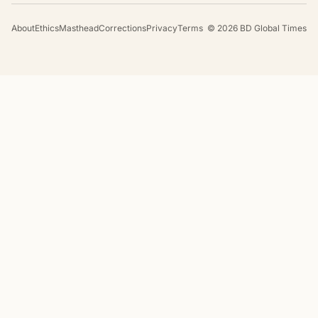
About
Ethics
Masthead
Corrections
Privacy
Terms
©
2026
BD Global Times