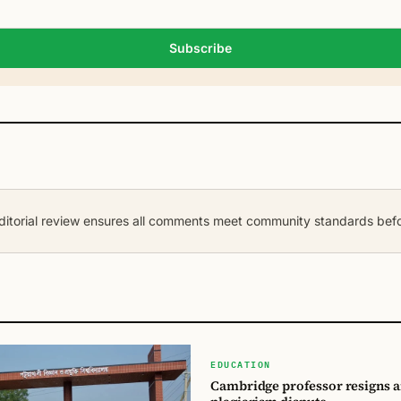
Subscribe
torial review ensures all comments meet community standards befor
বিডি
EDUCATION
Cambridge professor resigns 
বিডি গ্লোবাল টাইমস