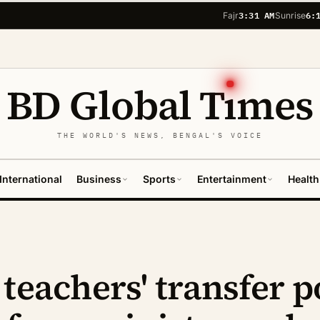
3:31 AM
6:
Fajr
Sunrise
BD Global T
ı
mes
THE WORLD'S NEWS, BENGAL'S VOICE
International
Business
Sports
Entertainment
Health
teachers' transfer p