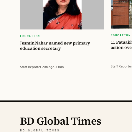
EDUCATION
EDUCATION
11 Patuakh
Jesmin Nahar named new primary
action over
education secretary
Staff Reporter
Staff Reporter
·
20h ago
·
3 min
BD Global Times
BD GLOBAL TIMES