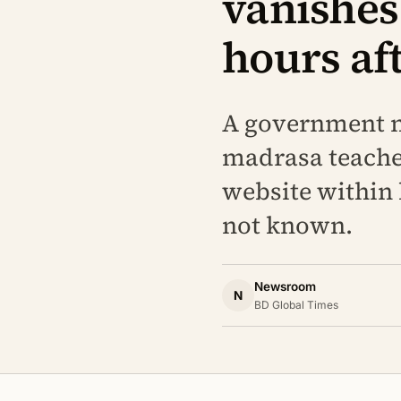
vanishes
hours aft
A government no
madrasa teache
website within 
not known.
Newsroom
N
BD Global Times