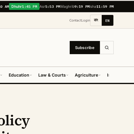
10 AM
1:45 PM
5:53 PM
9:19 PM
11:59 PM
Dhuhr
Asr
Maghrib
Isha
বাং
EN
Contact
Login
Subscribe
Education
Law & Courts
Agriculture
Islamic Worl
olicy