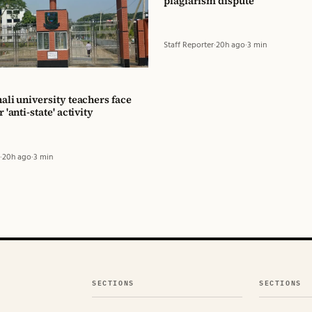
plagiarism dispute
Staff Reporter
·
20h ago
·
3 min
ali university teachers face
 'anti-state' activity
·
20h ago
·
3 min
SECTIONS
SECTIONS