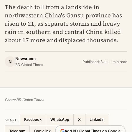
The death toll from a landslide in
northwestern China's Gansu province has
risen to 21, as separate storms and heavy
rain in southern and central China killed
about 17 more and displaced thousands.
Newsroom
N
Published: 8 Jul
·
1 min read
BD Global Times
Photo: BD Global Times
SHARE
Facebook
WhatsApp
X
LinkedIn
Telegram
Add BD Global Times on Google
Copy link