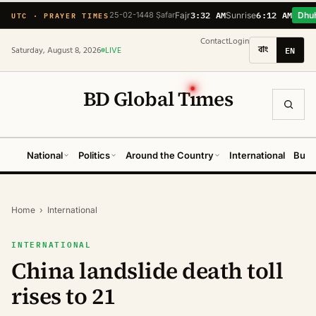
3:32 AM
6:12 AM
UTC · PRAYER TIMES
25-02-1448 Ṣafar
Fajr
Sunrise
Dhu
Contact
Login
বাং
EN
Saturday, August 8, 2026
LIVE
BD Global T
ı
mes
National
Politics
Around the Country
International
Busi
Home
›
International
INTERNATIONAL
China landslide death toll
rises to 21