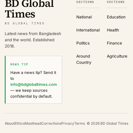
BD Global
SECTIONS
SECTIONS
Times
National
Education
BD GLOBAL TIMES
International
Health
Latest news from Bangladesh
and the world. Established
Politics
Finance
2018.
Around
Agriculture
Country
NEWS TIP
Have a news tip? Send it
to
info@bdglobaltimes.com
— we keep sources
confidential by default.
About
Ethics
Masthead
Corrections
Privacy
Terms
©
2026
BD Global Times