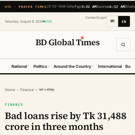
3:32 AM
6:12 AM
UTC · PRAYER TIMES
25-02-1448 Ṣafar
Fajr
Sunrise
Dhuh
Contact
Login
বাং
EN
Saturday, August 8, 2026
LIVE
BD Global T
ı
mes
National
Politics
Around the Country
International
Busi
Home
›
Finance
›
অর্থ ও বণিজ্য
FINANCE
Bad loans rise by Tk 31,488
crore in three months