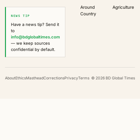
Around
Agriculture
Country
NEWS TIP
Have a news tip? Send it
to
info@bdglobaltimes.com
— we keep sources
confidential by default.
About
Ethics
Masthead
Corrections
Privacy
Terms
©
2026
BD Global Times