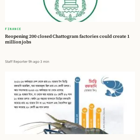
FINANCE
Reopening 200 closed Chattogram factories could create 1
million jobs
Staff Reporter
·
9h ago
·
3 min