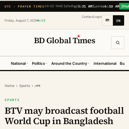
3:31 AM
6:10 AM
UTC · PRAYER TIMES
24-02-1448 Ṣafar
Fajr
Sunrise
Dhu
Contact
Login
বাং
EN
Friday, August 7, 2026
LIVE
BD Global T
ı
mes
National
Politics
Around the Country
International
Busi
Home
›
Sports
›
খেলা
SPORTS
BTV may broadcast football
World Cup in Bangladesh