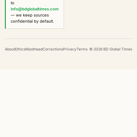
to
info@bdglobaltimes.com
— we keep sources
confidential by default.
About
Ethics
Masthead
Corrections
Privacy
Terms
©
2026
BD Global Times