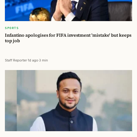
SPORTS
Infantino apologises for FIFA investment 'mistake' but keeps
top job
Staff Reporter
·
1d ago
·
3 min