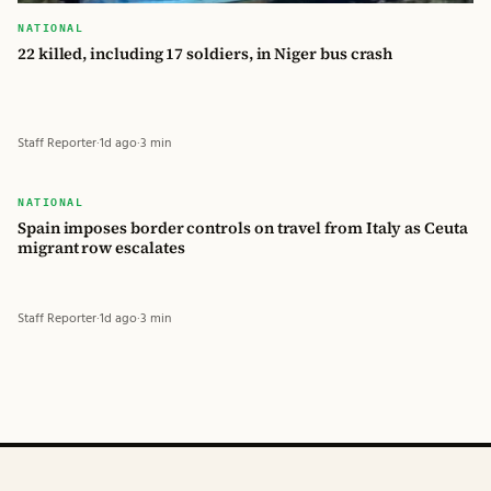
NATIONAL
22 killed, including 17 soldiers, in Niger bus crash
Staff Reporter
·
1d ago
·
3 min
বিডি
NATIONAL
Spain imposes border controls on travel from Italy as Ceuta
বিডি গ্লোবাল টাইমস
migrant row escalates
Staff Reporter
·
1d ago
·
3 min