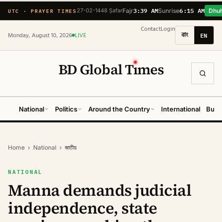
3:39 AM
6:15 AM
UTC · PRAYER TIMES
27-02-1448 Ṣafar
Fajr
Sunrise
Dhu
Contact
Login
বাং
EN
Monday, August 10, 2026
LIVE
BD Global T
ı
mes
National
Politics
Around the Country
International
Busi
Home
›
National
›
জাতীয়
NATIONAL
Manna demands judicial
independence, state