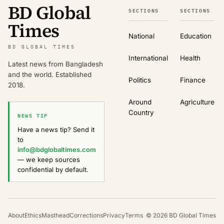
BD Global
SECTIONS
SECTIONS
Times
National
Education
BD GLOBAL TIMES
International
Health
Latest news from Bangladesh
and the world. Established
Politics
Finance
2018.
Around
Agriculture
Country
NEWS TIP
Have a news tip? Send it
to
info@bdglobaltimes.com
— we keep sources
confidential by default.
About
Ethics
Masthead
Corrections
Privacy
Terms
©
2026
BD Global Times