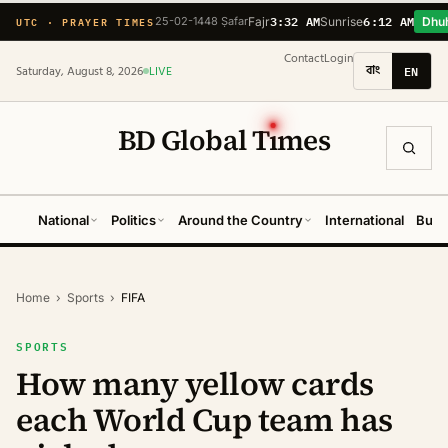
3:32 AM
6:12 AM
UTC · PRAYER TIMES
25-02-1448 Ṣafar
Fajr
Sunrise
Dhu
Contact
Login
বাং
EN
Saturday, August 8, 2026
LIVE
BD Global T
ı
mes
National
Politics
Around the Country
International
Busi
Home
›
Sports
›
FIFA
SPORTS
How many yellow cards
each World Cup team has