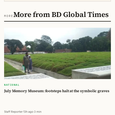
More from BD Global Times
MORE
NATIONAL
July Memory Museum: footsteps halt at the symbolic graves
Staff Reporter
·
13h ago
·
3 min