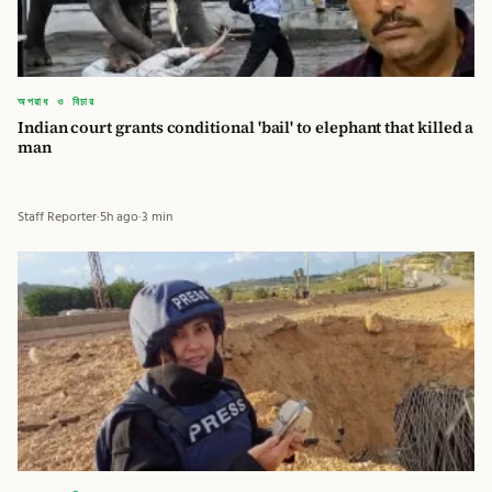
অপরাধ ও বিচার
Indian court grants conditional 'bail' to elephant that killed a
man
Staff Reporter
·
5h ago
·
3 min