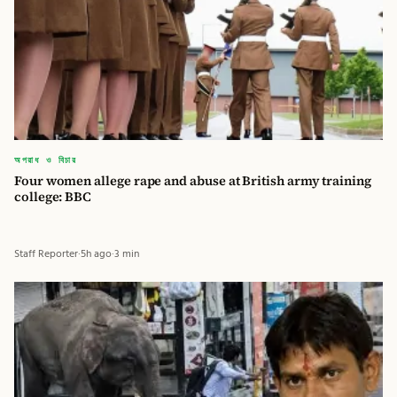
অপরাধ ও বিচার
Four women allege rape and abuse at British army training
college: BBC
Staff Reporter
·
5h ago
·
3 min