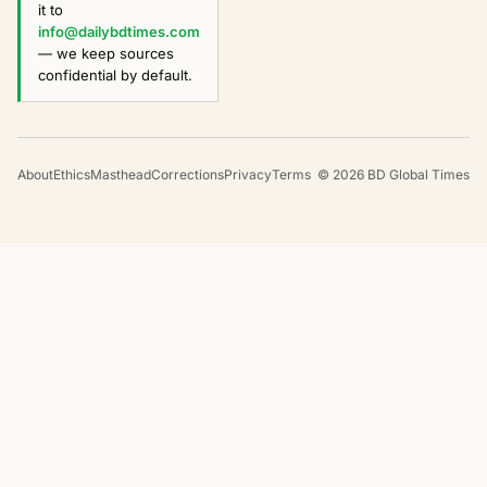
it to
info@dailybdtimes.com
— we keep sources
confidential by default.
About
Ethics
Masthead
Corrections
Privacy
Terms
©
2026
BD Global Times