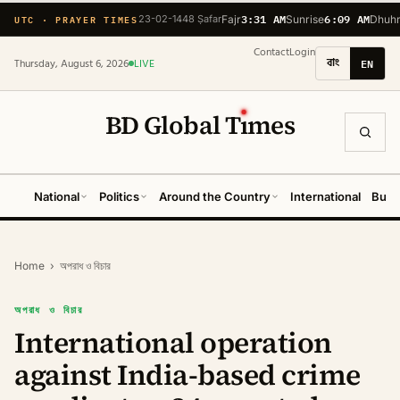
3:31 AM
6:09 AM
UTC · PRAYER TIMES
23-02-1448 Ṣafar
Fajr
Sunrise
Dhuh
Contact
Login
বাং
EN
Thursday, August 6, 2026
LIVE
BD Global T
ı
mes
National
Politics
Around the Country
International
Busi
Home
›
অপরাধ ও বিচার
অপরাধ ও বিচার
International operation
against India-based crime