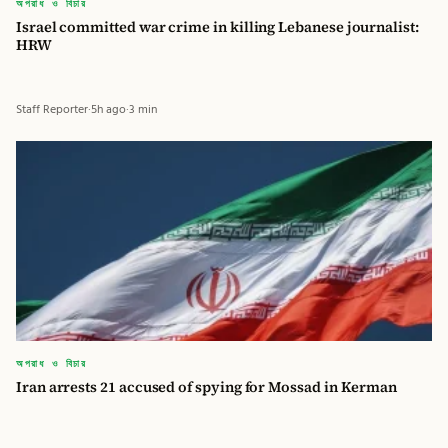
অপরাধ ও বিচার
Israel committed war crime in killing Lebanese journalist:
HRW
Staff Reporter
·
5h ago
·
3 min
অপরাধ ও বিচার
Iran arrests 21 accused of spying for Mossad in Kerman