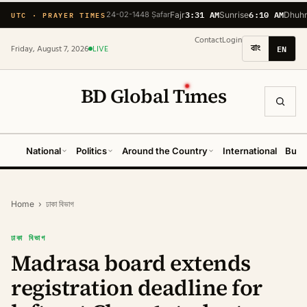
3:31 AM
6:10 AM
UTC · PRAYER TIMES
24-02-1448 Ṣafar
Fajr
Sunrise
Dhuh
Contact
Login
বাং
EN
Friday, August 7, 2026
LIVE
BD Global T
ı
mes
National
Politics
Around the Country
International
Busi
Home
›
ঢাকা বিভাগ
ঢাকা বিভাগ
Madrasa board extends
registration deadline for