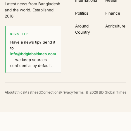
International
Health
Latest news from Bangladesh
and the world. Established
Politics
Finance
2018.
Around
Agriculture
Country
NEWS TIP
Have a news tip? Send it
to
info@bdglobaltimes.com
— we keep sources
confidential by default.
About
Ethics
Masthead
Corrections
Privacy
Terms
©
2026
BD Global Times