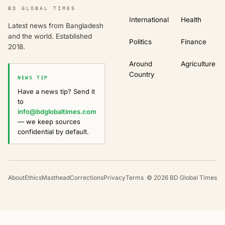
BD GLOBAL TIMES
International
Health
Latest news from Bangladesh
and the world. Established
Politics
Finance
2018.
Around
Agriculture
Country
NEWS TIP
Have a news tip? Send it
to
info@bdglobaltimes.com
— we keep sources
confidential by default.
About
Ethics
Masthead
Corrections
Privacy
Terms
©
2026
BD Global Times