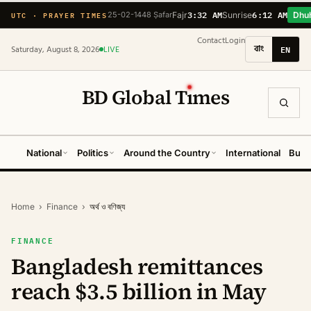
3:32 AM
6:12 AM
UTC · PRAYER TIMES
25-02-1448 Ṣafar
Fajr
Sunrise
Dhu
Contact
Login
বাং
EN
Saturday, August 8, 2026
LIVE
BD Global T
ı
mes
National
Politics
Around the Country
International
Busi
Home
›
Finance
›
অর্থ ও বণিজ্য
FINANCE
Bangladesh remittances
reach $3.5 billion in May