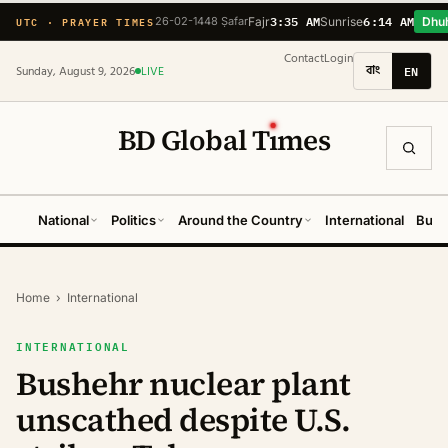
3:35 AM
6:14 AM
UTC · PRAYER TIMES
26-02-1448 Ṣafar
Fajr
Sunrise
Dhu
Contact
Login
বাং
EN
Sunday, August 9, 2026
LIVE
BD Global T
ı
mes
National
Politics
Around the Country
International
Busi
Home
›
International
INTERNATIONAL
Bushehr nuclear plant
unscathed despite U.S.