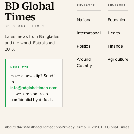
BD Global
SECTIONS
SECTIONS
Times
National
Education
BD GLOBAL TIMES
International
Health
Latest news from Bangladesh
and the world. Established
Politics
Finance
2018.
Around
Agriculture
Country
NEWS TIP
Have a news tip? Send it
to
info@bdglobaltimes.com
— we keep sources
confidential by default.
About
Ethics
Masthead
Corrections
Privacy
Terms
©
2026
BD Global Times