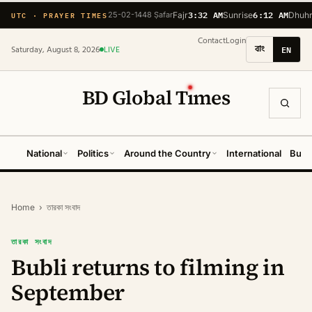
3:32 AM
6:12 AM
UTC · PRAYER TIMES
25-02-1448 Ṣafar
Fajr
Sunrise
Dhuh
Contact
Login
বাং
EN
Saturday, August 8, 2026
LIVE
BD Global T
ı
mes
National
Politics
Around the Country
International
Busi
Home
›
তারকা সংবাদ
তারকা সংবাদ
Bubli returns to filming in
September