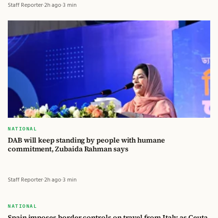
Staff Reporter
·
2h ago
·
3 min
NATIONAL
DAB will keep standing by people with humane
commitment, Zubaida Rahman says
Staff Reporter
·
2h ago
·
3 min
বিডি
NATIONAL
Spain imposes border controls on travel from Italy as Ceuta