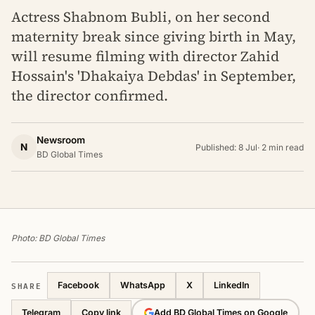
Actress Shabnom Bubli, on her second
maternity break since giving birth in May,
will resume filming with director Zahid
Hossain's 'Dhakaiya Debdas' in September,
the director confirmed.
Newsroom
N
Published: 8 Jul
·
2 min read
BD Global Times
Photo: BD Global Times
SHARE
Facebook
WhatsApp
X
LinkedIn
Telegram
Add BD Global Times on Google
Copy link