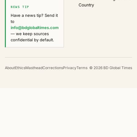
Country
NEWS TIP
Have a news tip? Send it
to
info@bdglobaltimes.com
— we keep sources
confidential by default.
About
Ethics
Masthead
Corrections
Privacy
Terms
©
2026
BD Global Times