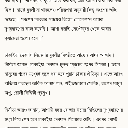
ধরা হবে। সেপ্টেম্বরে বুবলী শুটিং করবেন, এটা আগে থেকে ঠিক করা
ছিল। মাঝে বুবলী না থাকলেও পরিকল্পনা অনুযায়ী কিছু অংশের শুটিং
হয়েছে। সবশেষ আশুরার সময়েও রিয়েল লোকেশনে আমরা
দৃশ্যধারণের কাজ করেছি। আশা করছি সেপ্টেম্বর থেকে আবার
ক্যামেরা ওপেন হবে।’
ঢাকাইয়া দেবদাস সিনেমায় বুবলীর বিপরীতে আছেন আদর আজাদ।
নির্মাতা জানান, ঢাকাইয়া দেবদাস মূলত প্রেমের গল্পের সিনেমা। দুজন
মানুষের গল্পের মধ্যেই তুলে ধরা হবে পুরান ঢাকার ঐতিহ্য। এতে আরও
অভিনয় করছেন তারিক আনাম খান, শহীদুজ্জামান সেলিম, রাশেদ মামুন
অপু, রোজী সিদ্দিকী প্রমুখ।
নির্মাতা আরও জানান, আগামী বছর রোজার ঈদের মিছিলের দৃশ্যধারণের
মধ্য দিয়ে শেষ হবে ঢাকাইয়া দেবদাস সিনেমার শুটিং। এরপর পোস্ট