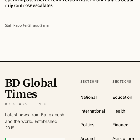
বিডি গ্লোবাল টাইমস
migrant row escalates
Staff Reporter
·
2h ago
·
3 min
BD Global
SECTIONS
SECTIONS
Times
National
Education
BD GLOBAL TIMES
International
Health
Latest news from Bangladesh
and the world. Established
Politics
Finance
2018.
Around
Agriculture