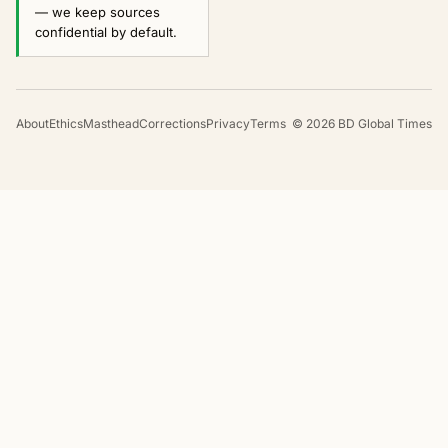
— we keep sources
confidential by default.
About
Ethics
Masthead
Corrections
Privacy
Terms
©
2026
BD Global Times