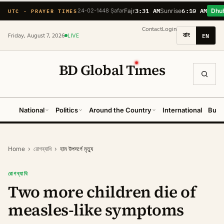
3:31 AM
6:10 AM
UTC · PRAYER TIMES
24-02-1448 Ṣafar
Fajr
Sunrise
Dhu
Contact
Login
বাং
EN
Friday, August 7, 2026
LIVE
BD Global T
ı
mes
National
Politics
Around the Country
International
Busi
Home
›
রোগব্যাধি
›
হাম উপসর্গে মৃত্যু
রোগব্যাধি
Two more children die of
measles-like symptoms