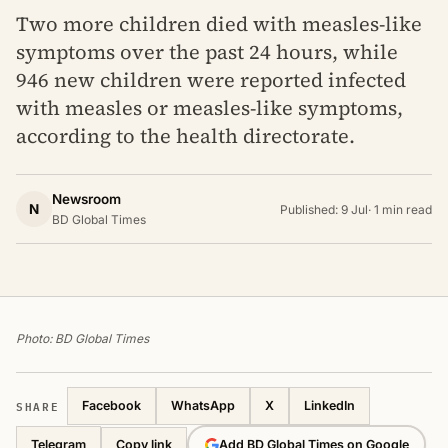
Two more children died with measles-like
symptoms over the past 24 hours, while
946 new children were reported infected
with measles or measles-like symptoms,
according to the health directorate.
Newsroom
N
Published: 9 Jul
·
1 min read
BD Global Times
Photo: BD Global Times
SHARE
Facebook
WhatsApp
X
LinkedIn
Telegram
Add BD Global Times on Google
Copy link