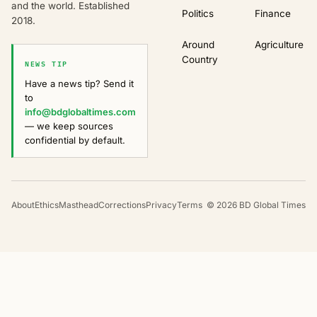
and the world. Established
Politics
Finance
2018.
Around
Agriculture
Country
NEWS TIP
Have a news tip? Send it
to
info@bdglobaltimes.com
— we keep sources
confidential by default.
About
Ethics
Masthead
Corrections
Privacy
Terms
©
2026
BD Global Times