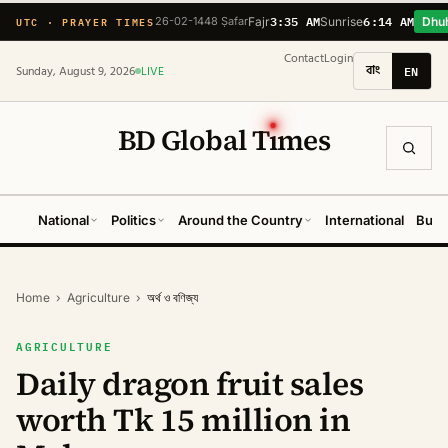
3:35 AM
6:14 AM
UTC · PRAYER TIMES
26-02-1448 Ṣafar
Fajr
Sunrise
Dhu
Contact
Login
বাং
EN
Sunday, August 9, 2026
LIVE
BD Global T
ı
mes
National
Politics
Around the Country
International
Busi
Home
›
Agriculture
›
অর্থ ও বণিজ্য
AGRICULTURE
Daily dragon fruit sales
worth Tk 15 million in