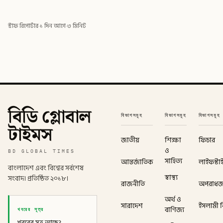
স্টাফ রিপোর্টার
·
১ দিন আগে
·
৩ মিনিট
বিডি গ্লোবাল
বিভাগসমূহ
বিভাগসমূহ
বিভাগসমূহ
টাইমস
জাতীয়
শিক্ষা
ফিচার
ও
BD GLOBAL TIMES
সাহিত্য
আন্তর্জাতিক
লাইফস্টা
বাংলাদেশ এবং বিশ্বের সর্বশেষ
স্বাস্থ্য
সংবাদ। প্রতিষ্ঠিত ২০১৮।
রাজনীতি
অপরাধ
অর্থ ও
সারাদেশ
ইসলামী বি
খবরের সূত্র
বাণিজ্য
খবরের সূত্র আছে?