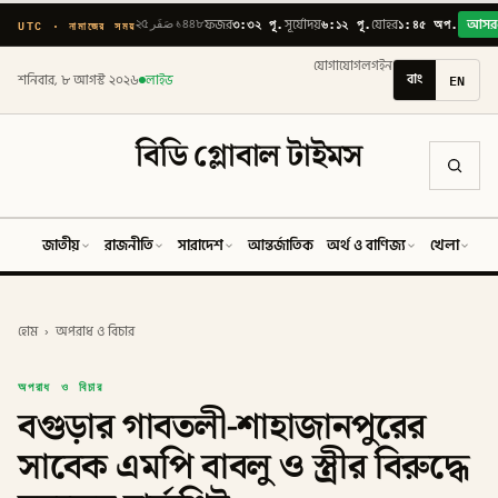
৩:৩২ পূ.
৬:১২ পূ.
১:৪৫ অপ.
UTC · নামাজের সময়
২৫ صَفَر ১৪৪৮
ফজর
সূর্যোদয়
যোহর
আসর
যোগাযোগ
লগইন
বাং
EN
শনিবার, ৮ আগস্ট ২০২৬
লাইভ
বিডি গ্লোবাল টাইমস
জাতীয়
রাজনীতি
সারাদেশ
আন্তর্জাতিক
অর্থ ও বাণিজ্য
খেলা
ব
হোম
›
অপরাধ ও বিচার
অপরাধ ও বিচার
বগুড়ার গাবতলী-শাহাজানপুরের
সাবেক এমপি বাবলু ও স্ত্রীর বিরুদ্ধে