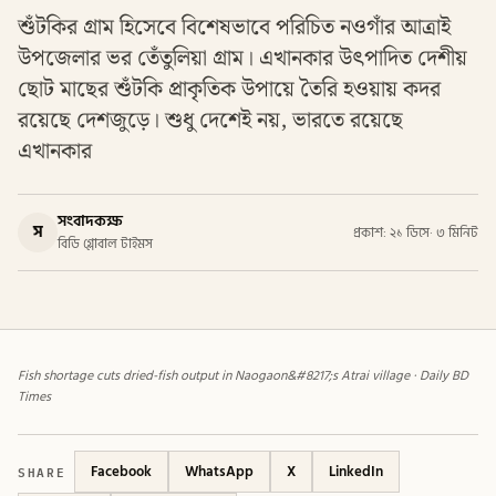
শুঁটকির গ্রাম হিসেবে বিশেষভাবে পরিচিত নওগাঁর আত্রাই
উপজেলার ভর তেঁতুলিয়া গ্রাম। এখানকার উৎপাদিত দেশীয়
ছোট মাছের শুঁটকি প্রাকৃতিক উপায়ে তৈরি হওয়ায় কদর
রয়েছে দেশজুড়ে। শুধু দেশেই নয়, ভারতে রয়েছে
এখানকার
সংবাদকক্ষ
স
প্রকাশ: ২১ ডিসে
·
৩ মিনিট
বিডি গ্লোবাল টাইমস
Fish shortage cuts dried-fish output in Naogaon&#8217;s Atrai village · Daily BD
Times
SHARE
Facebook
WhatsApp
X
LinkedIn