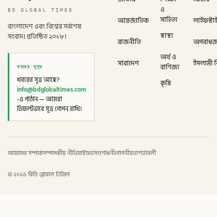
ও
BD GLOBAL TIMES
সাহিত্য
আন্তর্জাতিক
লাইফস্টা
বাংলাদেশ এবং বিশ্বের সর্বশেষ
স্বাস্থ্য
সংবাদ। প্রতিষ্ঠিত ২০১৮।
রাজনীতি
অপরাধ
অর্থ ও
সারাদেশ
ইসলামী বি
খবরের সূত্র
বাণিজ্য
খবরের সূত্র আছে?
কৃষি
info@bdglobaltimes.com
-এ পাঠান — আমরা
ডিফল্টভাবে সূত্র গোপন রাখি।
আমাদের সম্পর্কে
সম্পাদকীয় নীতি
মাস্টহেড
সংশোধনী
গোপনীয়তা
শর্তাবলী
©
২০২৬
বিডি গ্লোবাল টাইমস