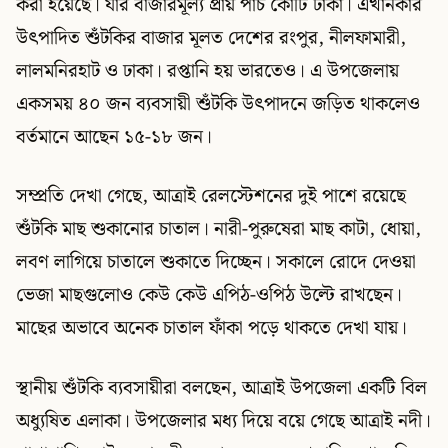
করা হয়েছে। যার বাজারমূল্য প্রায় পাঁচ কোটি টাকা। এখানকার
উৎপাদিত শুঁটকির বাজার মূলত দেশের রংপুর, নীলফামারী,
লালমনিরহাট ও ঢাকা। রপ্তানি হয় ভারতেও। এ উপজেলায়
একসময় ৪০ জন ব্যবসায়ী শুঁটকি উৎপাদনে জড়িত থাকলেও
বর্তমানে আছেন ১৫-১৮ জন।
সম্প্রতি দেখা গেছে, আত্রাই রেলস্টেশনের দুই পাশে রয়েছে
শুঁটকি মাছ শুকানোর চাতাল। নারী-পুরুষেরা মাছ কাটা, ধোয়া,
লবণ লাগিয়ে চাতালে শুকাতে দিচ্ছেন। সকালে রোদে দেওয়া
ভেজা মাছগুলোও কেউ কেউ এপিঠ-ওপিঠ উল্টে রাখছেন।
মাছের অভাবে অনেক চাতাল ফাঁকা পড়ে থাকতে দেখা যায়।
স্থানীয় শুঁটকি ব্যবসায়ীরা বলছেন, আত্রাই উপজেলা একটি বিল
অধ্যুষিত এলাকা। উপজেলার মধ্য দিয়ে বয়ে গেছে আত্রাই নদী।