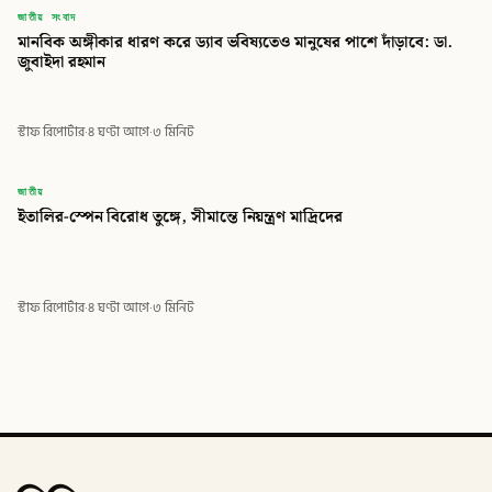
জাতীয় সংবাদ
মানবিক অঙ্গীকার ধারণ করে ড্যাব ভবিষ্যতেও মানুষের পাশে দাঁড়াবে: ডা.
জুবাইদা রহমান
স্টাফ রিপোর্টার
·
৪ ঘণ্টা আগে
·
৩ মিনিট
বিডি
জাতীয়
ইতালির-স্পেন বিরোধ তুঙ্গে, সীমান্তে নিয়ন্ত্রণ মাদ্রিদের
বিডি গ্লোবাল টাইমস
স্টাফ রিপোর্টার
·
৪ ঘণ্টা আগে
·
৩ মিনিট