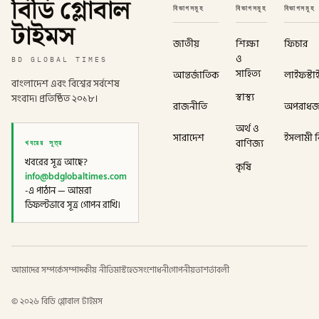
বিডি গ্লোবাল
বিভাগসমূহ
বিভাগসমূহ
বিভাগসমূহ
টাইমস
জাতীয়
শিক্ষা
ফিচার
ও
BD GLOBAL TIMES
সাহিত্য
আন্তর্জাতিক
লাইফস্টা
বাংলাদেশ এবং বিশ্বের সর্বশেষ
স্বাস্থ্য
সংবাদ। প্রতিষ্ঠিত ২০১৮।
রাজনীতি
অপরাধ
অর্থ ও
সারাদেশ
ইসলামী বি
খবরের সূত্র
বাণিজ্য
খবরের সূত্র আছে?
কৃষি
info@bdglobaltimes.com
-এ পাঠান — আমরা
ডিফল্টভাবে সূত্র গোপন রাখি।
আমাদের সম্পর্কে
সম্পাদকীয় নীতি
মাস্টহেড
সংশোধনী
গোপনীয়তা
শর্তাবলী
©
২০২৬
বিডি গ্লোবাল টাইমস