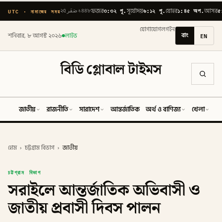
৩:৩২ পূ.
৬:১২ পূ.
১:৪৫ অপ.
৫
UTC · নামাজের সময়
২৫ صَفَر ১৪৪৮
ফজর
সূর্যোদয়
যোহর
আসর
যোগাযোগ
লগইন
বাং
EN
শনিবার, ৮ আগস্ট ২০২৬
লাইভ
বিডি গ্লোবাল টাইমস
জাতীয়
রাজনীতি
সারাদেশ
আন্তর্জাতিক
অর্থ ও বাণিজ্য
খেলা
ব
হোম
›
চট্টগ্রাম বিভাগ
›
জাতীয়
চট্টগ্রাম বিভাগ
সরাইলে আন্তর্জাতিক অভিবাসী ও
জাতীয় প্রবাসী দিবস পালন