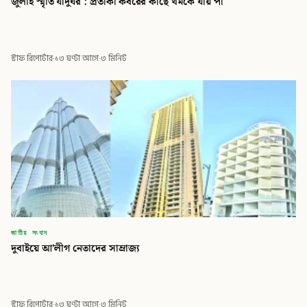
জুলাই স্মৃতি যাদুঘর : প্রতীকী কবরের কাছে থমকে যায় পা
স্টাফ রিপোর্টার
·
১৩ ঘণ্টা আগে
·
৩ মিনিট
জাতীয় সংবাদ
দুবাইয়ে আ’লীগ নেতাদের সাম্রাজ্য
স্টাফ রিপোর্টার
·
১৩ ঘণ্টা আগে
·
৩ মিনিট