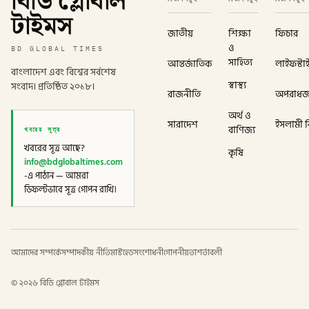
বিডি গ্লোবাল
টাইমস
জাতীয়
শিক্ষা
ফিচার
ও
BD GLOBAL TIMES
সাহিত্য
আন্তর্জাতিক
লাইফস্টা
বাংলাদেশ এবং বিশ্বের সর্বশেষ
স্বাস্থ্য
সংবাদ। প্রতিষ্ঠিত ২০১৮।
রাজনীতি
অপরাধ
অর্থ ও
সারাদেশ
ইসলামী বি
খবরের সূত্র
বাণিজ্য
খবরের সূত্র আছে?
কৃষি
info@bdglobaltimes.com
-এ পাঠান — আমরা
ডিফল্টভাবে সূত্র গোপন রাখি।
আমাদের সম্পর্কে
সম্পাদকীয় নীতি
মাস্টহেড
সংশোধনী
গোপনীয়তা
শর্তাবলী
©
২০২৬
বিডি গ্লোবাল টাইমস