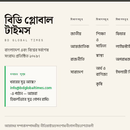
বিডি গ্লোবাল
বিভাগসমূহ
বিভাগসমূহ
বিভাগসমূহ
টাইমস
জাতীয়
শিক্ষা
ফিচার
ও
BD GLOBAL TIMES
সাহিত্য
আন্তর্জাতিক
লাইফস্টা
বাংলাদেশ এবং বিশ্বের সর্বশেষ
স্বাস্থ্য
সংবাদ। প্রতিষ্ঠিত ২০১৮।
রাজনীতি
অপরাধ
অর্থ ও
সারাদেশ
ইসলামী বি
খবরের সূত্র
বাণিজ্য
খবরের সূত্র আছে?
কৃষি
info@bdglobaltimes.com
-এ পাঠান — আমরা
ডিফল্টভাবে সূত্র গোপন রাখি।
আমাদের সম্পর্কে
সম্পাদকীয় নীতি
মাস্টহেড
সংশোধনী
গোপনীয়তা
শর্তাবলী