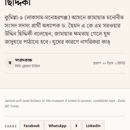
ছিদ্দিকী
কুমিল্লা-৯ (লাকসাম-মনোহরগঞ্জ) আসনে জামায়াত মনোনীত
সংসদ সদস্য প্রার্থী অধ্যাপক ড. ছৈয়দ এ কে এম সরওয়ার
উদ্দিন ছিদ্দিকী বলেছেন, জামায়াত ক্ষমতায় গেলে ঘুষ
জাদুঘরে পাঠানো হবে। ঘুষের কারণে নাগরিকরা কাঙ্
সংবাদকক্ষ
স
প্রকাশ: ১১ ডিসে
·
২ মিনিট
বিডি গ্লোবাল টাইমস
Jamaat will send bribery to the museum if voted to power, candidate says · Daily
BD Times
SHARE
Facebook
WhatsApp
X
LinkedIn