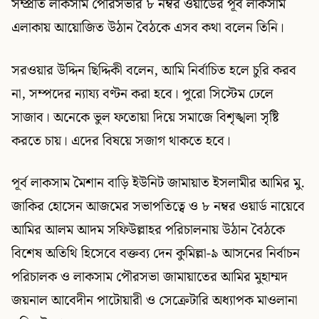
সম্প্রতি লাকসাম পৌরসভার ৮ নম্বর ওয়ার্ডের পূর্ব লাকসাম
এলাকায় আয়োজিত উঠান বৈঠকে এসব কথা বলেন তিনি।
সরওয়ার উদ্দিন ছিদ্দিকী বলেন, আমি নির্বাচিত হলে চুরি করব
না, সম্পদের ন্যায্য বণ্টন করা হবে। পুরো সিস্টেম ঢেলে
সাজাব। অনেকে ভুল ফতোয়া দিয়ে সমাজে বিশৃঙ্খলা সৃষ্টি
করতে চায়। এদের বিষয়ে সজাগ থাকতে হবে।
পূর্ব লাকসাম মৈশান বাড়ি ইউনিট জামায়াত ইসলামীর আমির মু.
জাকির হোসেন আজমের সভাপতিত্বে ও ৮ নম্বর ওয়ার্ড নায়েবে
আমির আলম আদম সফিউল্লাহর পরিচালনায় উঠান বৈঠকে
বিশেষ অতিথি হিসেবে বক্তব্য দেন কুমিল্লা-৯ আসনের নির্বাচন
পরিচালক ও লাকসাম পৌরসভা জামায়াতের আমির মুহাম্মদ
জয়নাল আবেদীন পাটোয়ারী ও সেক্রেটারি অধ্যাপক মাওলানা