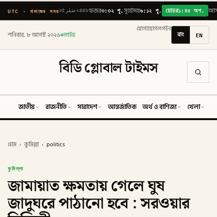
৩:৩২ পূ.
৬:১২ পূ.
১:৪৫ অপ.
UTC · নামাজের সময়
২৫ صَفَر ১৪৪৮
ফজর
সূর্যোদয়
যোহর
আ
যোগাযোগ
লগইন
বাং
EN
শনিবার, ৮ আগস্ট ২০২৬
লাইভ
বিডি গ্লোবাল টাইমস
জাতীয়
রাজনীতি
সারাদেশ
আন্তর্জাতিক
অর্থ ও বাণিজ্য
খেলা
ব
হোম
›
কুমিল্লা
›
politics
কুমিল্লা
জামায়াত ক্ষমতায় গেলে ঘুষ
জাদুঘরে পাঠানো হবে : সরওয়ার