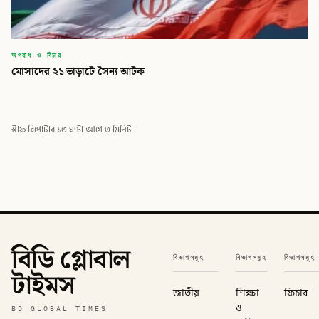
অপরাধ ও বিচার
মোসাদের ২১ ভাড়াটে সৈন্য আটক
স্টাফ রিপোর্টার
·
১৩ ঘণ্টা আগে
·
৩ মিনিট
বিডি গ্লোবাল
বিভাগসমূহ
বিভাগসমূহ
বিভাগসমূহ
টাইমস
জাতীয়
শিক্ষা
ফিচার
ও
BD GLOBAL TIMES