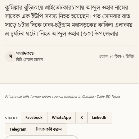
কুমিল্লার বুড়িচংয়ে প্রাইভেটকারচাপায় আব্দুল ওহাব নামের
সাবেক এক ইউপি সদস্য নিহত হয়েছেন। গত সোমবার রাত
সাড়ে ৮টার দিকে ঢাকা-চট্টগ্রাম মহাসড়কের কাবিলা এলাকায়
এ দুর্ঘটনা ঘটে। নিহত আব্দুল ওহাব (৬০) উপজেলার
সংবাদকক্ষ
স
প্রকাশ: ১০ ডিসে
·
১ মিনিট
বিডি গ্লোবাল টাইমস
Private car kills former union council member in Cumilla · Daily BD Times
SHARE
Facebook
WhatsApp
X
LinkedIn
Telegram
লিংক কপি করুন