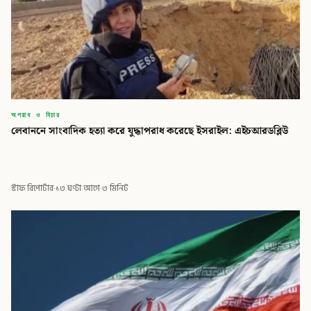
অপরাধ ও বিচার
লেবাননে সাংবাদিক হত্যা করে যুদ্ধাপরাধ করেছে ইসরাইল: এইচআরডব্লিউ
স্টাফ রিপোর্টার
·
১৩ ঘণ্টা আগে
·
৩ মিনিট