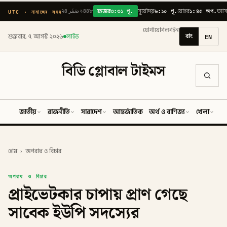
৩:৩১ পূ.
৬:১০ পূ.
১:৪৫ অপ.
UTC · নামাজের সময়
২৪ صَفَر ১৪৪৮
ফজর
সূর্যোদয়
যোহর
আস
যোগাযোগ
লগইন
বাং
EN
শুক্রবার, ৭ আগস্ট ২০২৬
লাইভ
বিডি গ্লোবাল টাইমস
জাতীয়
রাজনীতি
সারাদেশ
আন্তর্জাতিক
অর্থ ও বাণিজ্য
খেলা
ব
হোম
›
অপরাধ ও বিচার
অপরাধ ও বিচার
প্রাইভেটকার চাপায় প্রাণ গেছে
সাবেক ইউপি সদস্যের