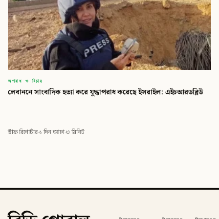
অপরাধ ও বিচার
লেবাননে সাংবাদিক হত্যা করে যুদ্ধাপরাধ করেছে ইসরাইল: এইচআরডব্লিউ
স্টাফ রিপোর্টার
·
১ দিন আগে
·
৩ মিনিট