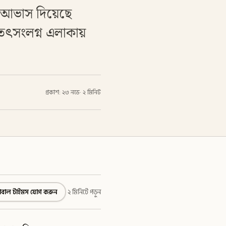
ের আভাস দিয়েছে
 তৎসংলগ্ন এলাকায়
প্রকাশ: ২৩ নভে
·
২ মিনিট
্লোবাল টাইমস যোগ করুন
২ মিনিটে পড়ুন