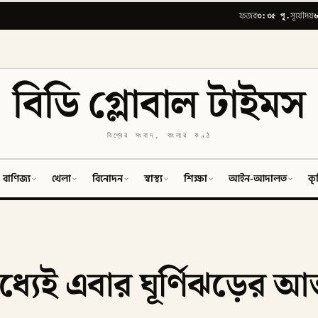
৩:৩৫ পূ.
৬
ফজর
সূর্যোদয়
বিডি গ্লোবাল টাইমস
বিশ্বের সংবাদ, বাংলার কণ্ঠ
 বাণিজ্য
খেলা
বিনোদন
স্বাস্থ্য
শিক্ষা
আইন-আদালত
কৃ
ধ্যেই এবার ঘূর্ণিঝড়ের 