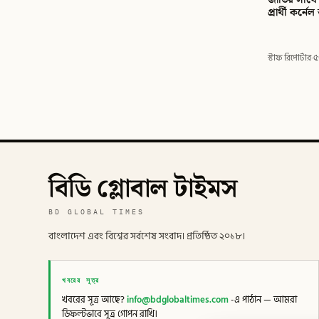
প্রার্থী কর্নে
স্টাফ রিপোর্টার
·
৫
বিডি গ্লোবাল টাইমস
BD GLOBAL TIMES
বাংলাদেশ এবং বিশ্বের সর্বশেষ সংবাদ। প্রতিষ্ঠিত ২০১৮।
খবরের সূত্র
খবরের সূত্র আছে?
info@bdglobaltimes.com
-এ পাঠান — আমরা
ডিফল্টভাবে সূত্র গোপন রাখি।