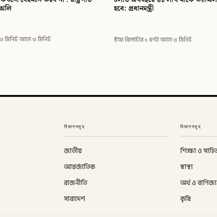
ল অলি
হবে: প্রধানমন্ত্রী
৩ মিনিট আগে
·
৩ মিনিট
স্টাফ রিপোর্টার
·
১ ঘণ্টা আগে
·
৩ মিনিট
বিভাগসমূহ
বিভাগসমূহ
জাতীয়
শিক্ষা ও সাহিত
আন্তর্জাতিক
স্বাস্থ্য
রাজনীতি
অর্থ ও বাণিজ্য
সারাদেশ
কৃষি