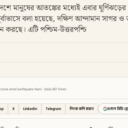
দেশে মানুষের আতঙ্কের মধ্যেই এবার ঘূর্ণিঝড়
বাভাসে বলা হয়েছে, দক্ষিণ আন্দামান সাগর ও
থান করছে। এটি পশ্চিম-উত্তরপশ্চি
clone amid earthquake fears · Daily BD Times
pp
X
LinkedIn
Telegram
লিংক কপি করুন
গুগলে বিডি গ