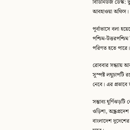
বিডিনিউজ ডেস্ক: ভ
আবহাওয়া অফিস।
পূর্বাভাসে বলা হয়
পশ্চিম-উত্তরপশ্চ
পরিণত হতে পারে। 
রোববার সন্ধ্যায়
সুস্পষ্ট লঘুচাপটি 
নেবে। এর প্রভাবে 
সম্ভাব্য ঘূর্ণিঝড়
ওড়িশা, অন্ধ্রপ্রদ
বাংলাদেশ দুদেশের