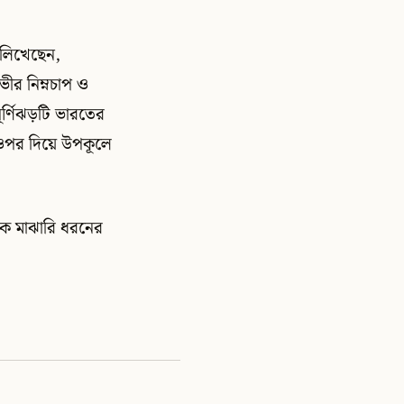
 লিখেছেন,
গভীর নিম্নচাপ ও
ঘূর্ণিঝড়টি ভারতের
র ওপর দিয়ে উপকূলে
েকে মাঝারি ধরনের