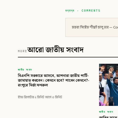
মন্তব্য · COMMENTS
মন্তব্য সিস্টেম শীঘ্রই চালু হবে
আরো জাতীয় সংবাদ
MORE
বিডি
জাতীয় সংবাদ
বিএনপি সরকারে আসবে, আপনারা জাতীয় পার্টি-
বিডি গ্লোবাল টাইমস
জামায়াত করবেন। কেমনে হবে? পাবেন কেমনে?-
রংপুরে মির্জা ফখরুল
স্টাফ রিপোর্টার
·
২ মিনিট আগে
·
৩ মিনিট
জাতীয় সংবাদ
জাতির সাথে 