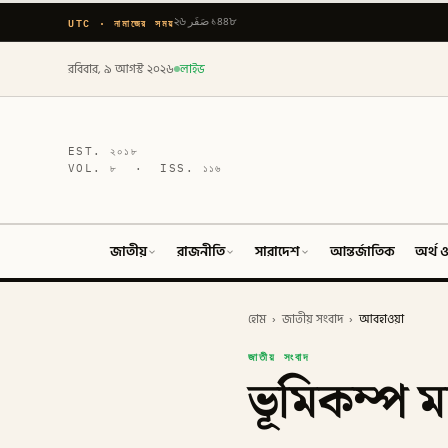
UTC · নামাজের সময়
২৬ صَفَر ১৪৪৮
রবিবার, ৯ আগস্ট ২০২৬
লাইভ
EST.
২০১৮
VOL.
৮
· ISS.
১১৬
জাতীয়
রাজনীতি
সারাদেশ
আন্তর্জাতিক
অর্থ ও
হোম
›
জাতীয় সংবাদ
›
আবহাওয়া
জাতীয় সংবাদ
ভূমিকম্প ম