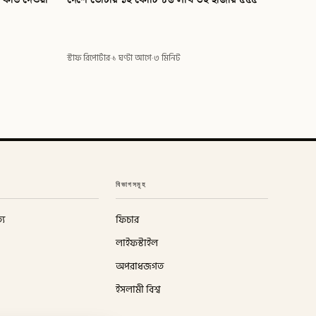
স্টাফ রিপোর্টার
·
১ ঘণ্টা আগে
·
৩ মিনিট
বিভাগসমূহ
্য
ফিচার
লাইফস্টাইল
অপরাধজগত
ইসলামী বিশ্ব