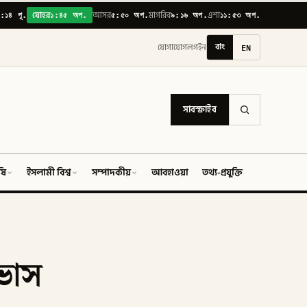
:১৪ পূ.
১:৪৫ অপ.
৫:৫০ অপ.
৯:১৬ অপ.
১১:৫৩ অপ.
যোহর
আসর
মাগরিব
এশা
বাং
EN
যোগাযোগ
লগইন
সাবস্ক্রাইব
ষি
ইসলামী বিশ্ব
সম্পাদকীয়
আবহাওয়া
তথ্য-প্রযুক্তি
ফিচার
আভাস