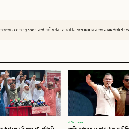
 — Comments coming soon. সম্পাদকীয় পর্যালোচনা নিশ্চিত করে যে সকল মন্তব্য প্রকাশে
জাতীয় সংবাদ
কখনো বেইমানি করব না’: রাষ্ট্রপতি
চলতি অর্থবছরে ৪১ লাখ মাকে ফ্যামিলি 