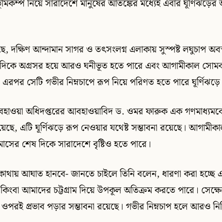
ূমিকম্প নিয়ে সারাদেশে মানুষের আতঙ্কের মধ্যেই এবার ঘূর্ণিঝড়ে
েছে, দক্ষিণ আন্দামান সাগর ও তৎসংলগ্ন এলাকায় সুস্পষ্ট লঘুচাপ অব
িম দিকে অগ্রসর হয়ে আরও ঘনীভূত হতে পারে এবং আগামীকাল সোমবা
এরপর সেটি গভীর নিম্নচাপে রূপ নিয়ে পরিণত হতে পারে ঘূর্ণিঝড়ে
 আবহাওয়া অধিদপ্তরের আবহাওয়াবিদ ড. ওমর ফারুক এক গণমাধ্যম
রয়েছে, এটি ঘূর্ণিঝড়ে রূপ নেওয়ার যথেষ্ট সম্ভাবনা রয়েছে। আগামীকা
মাসের শেষ দিকে সারাদেশে বৃষ্টিও হতে পারে।
টি কোথায় আঘাত হানবে- জানতে চাইলে তিনি বলেন, ধারণা করা হচ্ছে
েশ কিংবা আমাদের চট্টগ্রাম দিয়ে উপকূল অতিক্রম করতে পারে। সেক্ষে
 ওপরই প্রভাব পড়ার সম্ভাবনা রয়েছে। গভীর নিম্নচাপ হলে আরও নি