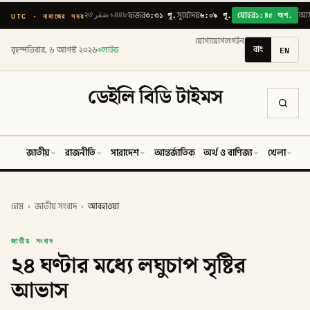
৩:৩১ পূ.
৬:০৯ পূ.
১:৪৫ অপ.
UTC · নামাজের সময়
২৩ صَفَر ১৪৪৮
ফজর
সূর্যোদয়
যোহর
আ
যোগাযোগ
লগইন
বাং
EN
বৃহস্পতিবার, ৬ আগস্ট ২০২৬
লাইভ
ডেইলি বিডি টাইমস
জাতীয়
রাজনীতি
সারাদেশ
আন্তর্জাতিক
অর্থ ও বাণিজ্য
খেলা
ব
হোম
›
জাতীয় সংবাদ
›
আবহাওয়া
জাতীয় সংবাদ
২৪ ঘণ্টার মধ্যে লঘুচাপ সৃষ্টির
আভাস