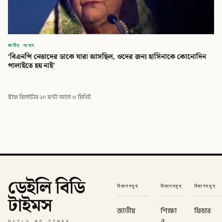
জাতীয় সংবাদ
‘বিএনপি নেতাদের ডাকে যারা আসছিল, ওদের জন্য হাসিনাকে কোনোদিন
পালাইতে হয় নাই’
স্টাফ রিপোর্টার
·
২০ ঘণ্টা আগে
·
৩ মিনিট
ডেইলি বিডি
বিভাগসমূহ
বিভাগসমূহ
বিভাগসমূহ
টাইমস
জাতীয়
শিক্ষা
ফিচার
ও
DAILY BD TIMES