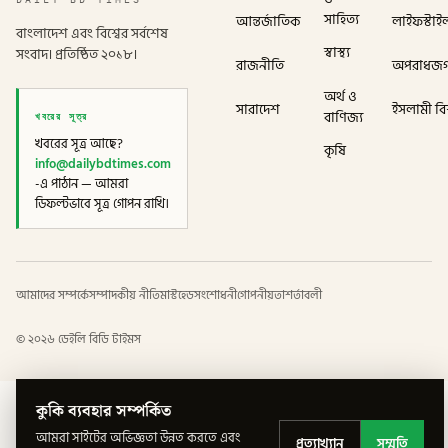
সাহিত্য
আন্তর্জাতিক
লাইফস্টাই
বাংলাদেশ এবং বিশ্বের সর্বশেষ
স্বাস্থ্য
সংবাদ। প্রতিষ্ঠিত ২০১৮।
রাজনীতি
অপরাধজ
অর্থ ও
সারাদেশ
ইসলামী বিশ
খবরের সূত্র
বাণিজ্য
খবরের সূত্র আছে?
কৃষি
info@dailybdtimes.com
-এ পাঠান — আমরা
ডিফল্টভাবে সূত্র গোপন রাখি।
আমাদের সম্পর্কে
সম্পাদকীয় নীতি
মাস্টহেড
সংশোধনী
গোপনীয়তা
শর্তাবলী
©
২০২৬
ডেইলি বিডি টাইমস
কুকি ব্যবহার সম্পর্কিত
আমরা সাইটের অভিজ্ঞতা উন্নত করতে এবং
প্রত্যাখ্যান
সম্মতি