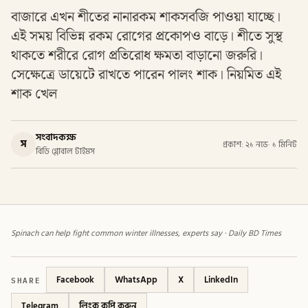
বাজারে এখন শীতের নানারকম শাকসবজি পাওয়া যাচ্ছে।
এই সময় বিভিন্ন রকম রোগের প্রকোপও বাড়ে। শীতে সুস্থ
থাকতে শরীরে রোগ প্রতিরোধ ক্ষমতা বাড়ানো জরুরি।
সেক্ষেত্রে ডায়েটে রাখতে পারেন পালং শাক। নিয়মিত এই
শাক খেল
সংবাদকক্ষ
স
প্রকাশ: ২১ নভে
·
১ মিনিট
বিডি গ্লোবাল টাইমস
Spinach can help fight common winter illnesses, experts say · Daily BD Times
SHARE
Facebook
WhatsApp
X
LinkedIn
Telegram
লিংক কপি করুন