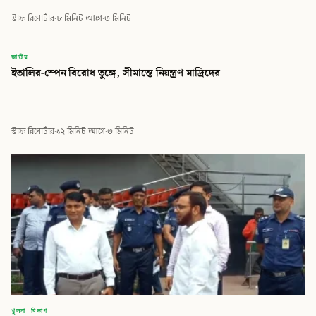
স্টাফ রিপোর্টার
·
৮ মিনিট আগে
·
৩ মিনিট
বিডি
জাতীয়
ইতালির-স্পেন বিরোধ তুঙ্গে, সীমান্তে নিয়ন্ত্রণ মাদ্রিদের
বিডি গ্লোবাল টাইমস
স্টাফ রিপোর্টার
·
১২ মিনিট আগে
·
৩ মিনিট
খুলনা বিভাগ