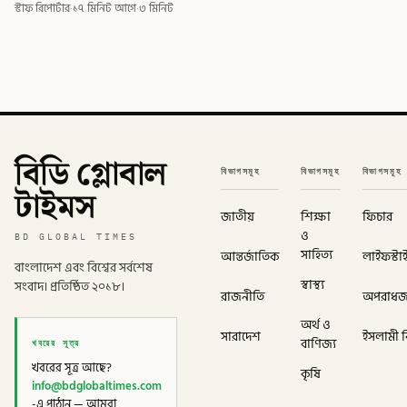
স্টাফ রিপোর্টার
·
১৭ মিনিট আগে
·
৩ মিনিট
বিডি গ্লোবাল
বিভাগসমূহ
বিভাগসমূহ
বিভাগসমূহ
টাইমস
জাতীয়
শিক্ষা
ফিচার
ও
BD GLOBAL TIMES
সাহিত্য
আন্তর্জাতিক
লাইফস্টা
বাংলাদেশ এবং বিশ্বের সর্বশেষ
স্বাস্থ্য
সংবাদ। প্রতিষ্ঠিত ২০১৮।
রাজনীতি
অপরাধ
অর্থ ও
সারাদেশ
ইসলামী বি
খবরের সূত্র
বাণিজ্য
খবরের সূত্র আছে?
কৃষি
info@bdglobaltimes.com
-এ পাঠান — আমরা