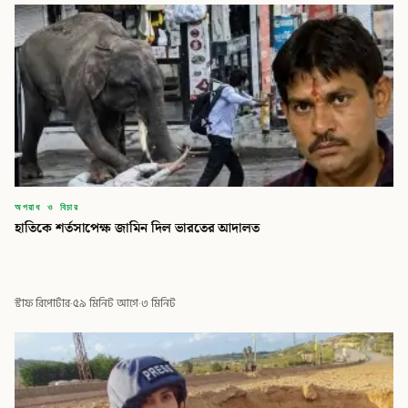
অপরাধ ও বিচার
হাতিকে শর্তসাপেক্ষ জামিন দিল ভারতের আদালত
স্টাফ রিপোর্টার
·
৫৯ মিনিট আগে
·
৩ মিনিট