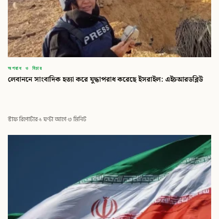
অপরাধ ও বিচার
লেবাননে সাংবাদিক হত্যা করে যুদ্ধাপরাধ করেছে ইসরাইল: এইচআরডব্লিউ
স্টাফ রিপোর্টার
·
১ ঘণ্টা আগে
·
৩ মিনিট