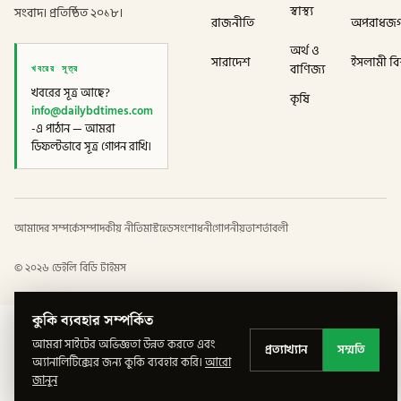
স্বাস্থ্য
সংবাদ। প্রতিষ্ঠিত ২০১৮।
রাজনীতি
অপরাধজ
অর্থ ও
সারাদেশ
ইসলামী বিশ
খবরের সূত্র
বাণিজ্য
খবরের সূত্র আছে?
কৃষি
info@dailybdtimes.com
-এ পাঠান — আমরা
ডিফল্টভাবে সূত্র গোপন রাখি।
আমাদের সম্পর্কে
সম্পাদকীয় নীতি
মাস্টহেড
সংশোধনী
গোপনীয়তা
শর্তাবলী
©
২০২৬
ডেইলি বিডি টাইমস
কুকি ব্যবহার সম্পর্কিত
আমরা সাইটের অভিজ্ঞতা উন্নত করতে এবং
প্রত্যাখ্যান
সম্মতি
অ্যানালিটিক্সের জন্য কুকি ব্যবহার করি।
আরো
জানুন