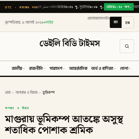
৩:৩১ পূ.
৬:০৯ পূ.
১:৪৫ অপ.
UTC · নামাজের সময়
২৩ صَفَر ১৪৪৮
ফজর
সূর্যোদয়
যোহর
আ
যোগাযোগ
লগইন
বাং
EN
বৃহস্পতিবার, ৬ আগস্ট ২০২৬
লাইভ
ডেইলি বিডি টাইমস
জাতীয়
রাজনীতি
সারাদেশ
আন্তর্জাতিক
অর্থ ও বাণিজ্য
খেলা
ব
হোম
›
অপরাধ ও বিচার
›
ভুমিকম্প
অপরাধ ও বিচার
মাগুরায় ভূমিকম্প আতঙ্কে অসুস্থ
শতাধিক পোশাক শ্রমিক