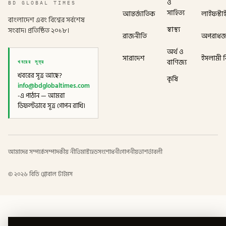
ও
BD GLOBAL TIMES
সাহিত্য
আন্তর্জাতিক
লাইফস্টা
বাংলাদেশ এবং বিশ্বের সর্বশেষ
স্বাস্থ্য
সংবাদ। প্রতিষ্ঠিত ২০১৮।
রাজনীতি
অপরাধ
অর্থ ও
সারাদেশ
ইসলামী বি
খবরের সূত্র
বাণিজ্য
খবরের সূত্র আছে?
কৃষি
info@bdglobaltimes.com
-এ পাঠান — আমরা
ডিফল্টভাবে সূত্র গোপন রাখি।
আমাদের সম্পর্কে
সম্পাদকীয় নীতি
মাস্টহেড
সংশোধনী
গোপনীয়তা
শর্তাবলী
©
২০২৬
বিডি গ্লোবাল টাইমস