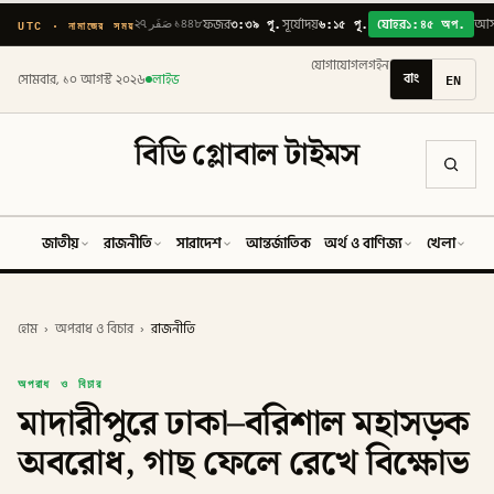
৩:৩৯ পূ.
৬:১৫ পূ.
১:৪৫ অপ.
UTC · নামাজের সময়
২৭ صَفَر ১৪৪৮
ফজর
সূর্যোদয়
যোহর
আ
যোগাযোগ
লগইন
বাং
EN
সোমবার, ১০ আগস্ট ২০২৬
লাইভ
বিডি গ্লোবাল টাইমস
জাতীয়
রাজনীতি
সারাদেশ
আন্তর্জাতিক
অর্থ ও বাণিজ্য
খেলা
ব
হোম
›
অপরাধ ও বিচার
›
রাজনীতি
অপরাধ ও বিচার
মাদারীপুরে ঢাকা–বরিশাল মহাসড়ক
অবরোধ, গাছ ফেলে রেখে বিক্ষোভ