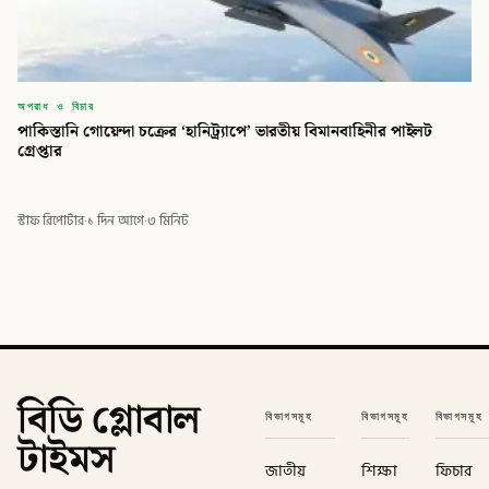
অপরাধ ও বিচার
পাকিস্তানি গোয়েন্দা চক্রের ‘হানিট্র্যাপে’ ভারতীয় বিমানবাহিনীর পাইলট
গ্রেপ্তার
স্টাফ রিপোর্টার
·
১ দিন আগে
·
৩ মিনিট
বিডি গ্লোবাল
বিভাগসমূহ
বিভাগসমূহ
বিভাগসমূহ
টাইমস
জাতীয়
শিক্ষা
ফিচার