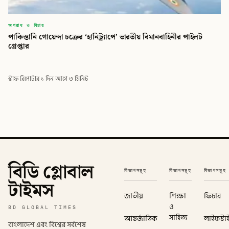
অপরাধ ও বিচার
পাকিস্তানি গোয়েন্দা চক্রের ‘হানিট্র্যাপে’ ভারতীয় বিমানবাহিনীর পাইলট
গ্রেপ্তার
স্টাফ রিপোর্টার
·
১ দিন আগে
·
৩ মিনিট
বিডি গ্লোবাল
বিভাগসমূহ
বিভাগসমূহ
বিভাগসমূহ
টাইমস
জাতীয়
শিক্ষা
ফিচার
ও
BD GLOBAL TIMES
সাহিত্য
আন্তর্জাতিক
লাইফস্টা
বাংলাদেশ এবং বিশ্বের সর্বশেষ