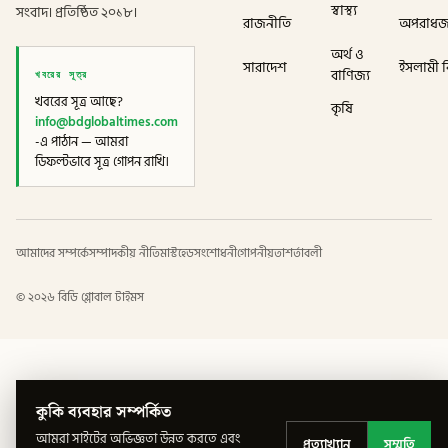
স্বাস্থ্য
সংবাদ। প্রতিষ্ঠিত ২০১৮।
রাজনীতি
অপরাধ
অর্থ ও
সারাদেশ
ইসলামী বি
খবরের সূত্র
বাণিজ্য
খবরের সূত্র আছে?
কৃষি
info@bdglobaltimes.com
-এ পাঠান — আমরা
ডিফল্টভাবে সূত্র গোপন রাখি।
আমাদের সম্পর্কে
সম্পাদকীয় নীতি
মাস্টহেড
সংশোধনী
গোপনীয়তা
শর্তাবলী
©
২০২৬
বিডি গ্লোবাল টাইমস
কুকি ব্যবহার সম্পর্কিত
আমরা সাইটের অভিজ্ঞতা উন্নত করতে এবং
প্রত্যাখ্যান
সম্মতি