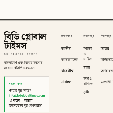
বিডি গ্লোবাল
বিভাগসমূহ
বিভাগসমূহ
বিভাগসমূহ
টাইমস
জাতীয়
শিক্ষা
ফিচার
ও
BD GLOBAL TIMES
সাহিত্য
আন্তর্জাতিক
লাইফস্টা
বাংলাদেশ এবং বিশ্বের সর্বশেষ
স্বাস্থ্য
সংবাদ। প্রতিষ্ঠিত ২০১৮।
রাজনীতি
অপরাধ
অর্থ ও
সারাদেশ
ইসলামী বি
খবরের সূত্র
বাণিজ্য
খবরের সূত্র আছে?
কৃষি
info@bdglobaltimes.com
-এ পাঠান — আমরা
ডিফল্টভাবে সূত্র গোপন রাখি।