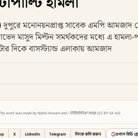
টাপাল্টি হামলা
বর) দুপুরে মনোনয়নপ্রাপ্ত সাবেক এমপি আমজাদ
েদ মাসুদ মিল্টন সমর্থকদের মধ্যে এ হামলা-পা
ার দিকে বাসস্ট্যান্ড এলাকায় আমজাদ
: This work was made by Nahid Hossain and / উইকিমিডিয়া কমন্স (CC BY-SA 4.0)
pp
X
LinkedIn
Telegram
লিংক কপি করুন
গুগলে বিডি গ