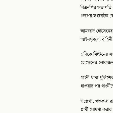
বিএনপির সভাপতি 
গ্রুপের সংঘর্ষকে কে
আমজাদ হোসেনের সম
আইনশৃঙ্খলা বাহিন
এদিকে মিল্টনের 
হোসেনের লোকজন 
গাংনী থানা পুলিশের
ধাওয়ার পর গাংনীত
উল্লেখ্য, গতকাল
প্রার্থী ঘোষণা করা