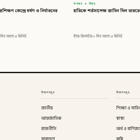
অপরাধ ও বিচার
্রশিক্ষণ কেন্দ্রে ধর্ষণ ও নির্যাতনের
হাতিকে শর্তসাপেক্ষ জামিন দিল ভার
 দিন আগে
·
৩ মিনিট
স্টাফ রিপোর্টার
·
১ দিন আগে
·
৩ মিনিট
বিভাগসমূহ
বিভাগসমূহ
জাতীয়
শিক্ষা ও সাহিত
আন্তর্জাতিক
স্বাস্থ্য
রাজনীতি
অর্থ ও বাণিজ্য
সারাদেশ
কৃষি