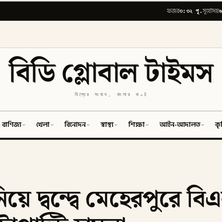
৩:৩২ পূ.
৬
ফজর
সূর্যোদয়
বিডি গ্লোবাল টাইমস
বিশ্বের সংবাদ, বাংলার কণ্ঠ
 বাণিজ্য
খেলা
বিনোদন
স্বাস্থ্য
শিক্ষা
আইন-আদালত
কৃ
ে দ্বন্দ্বে মেহেরপুরে বি