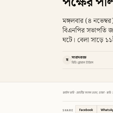
পক্ষের পাল্
মঙ্গলবার (৪ নভেম্
বিএনপির সভাপতি জাভ
ঘটে। বেলা সাড়ে ১১ট
সংবাদকক্ষ
স
বিডি গ্লোবাল টাইমস
ফাইল ছবি · জাতীয় সংসদ ভবন, ঢাকা · ছবি
SHARE
Facebook
WhatsA