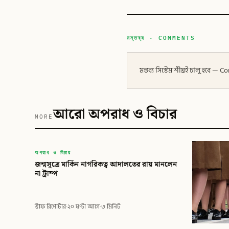
মন্তব্য · COMMENTS
মন্তব্য সিস্টেম শীঘ্রই চালু হবে
আরো অপরাধ ও বিচার
MORE
বিডি
অপরাধ ও বিচার
জন্মসূত্রে মার্কিন নাগরিকত্ব আদালতের রায় মানলেন
বিডি গ্লোবাল টাইমস
না ট্রাম্প
স্টাফ রিপোর্টার
·
২০ ঘণ্টা আগে
·
৩ মিনিট