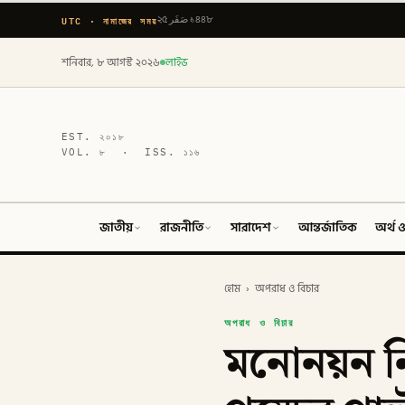
UTC · নামাজের সময়
২৫ صَفَر ১৪৪৮
শনিবার, ৮ আগস্ট ২০২৬
লাইভ
EST.
২০১৮
VOL.
৮
· ISS.
১১৬
জাতীয়
রাজনীতি
সারাদেশ
আন্তর্জাতিক
অর্থ ও
হোম
›
অপরাধ ও বিচার
অপরাধ ও বিচার
মনোনয়ন নিয়