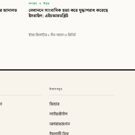
অপরাধ ও বিচার
তের আদালত
লেবাননে সাংবাদিক হত্যা করে যুদ্ধাপরাধ করেছে
ইসরাইল: এইচআরডব্লিউ
স্টাফ রিপোর্টার
·
১ দিন আগে
·
৩ মিনিট
বিভাগসমূহ
্য
ফিচার
লাইফস্টাইল
অপরাধজগত
ইসলামী বিশ্ব