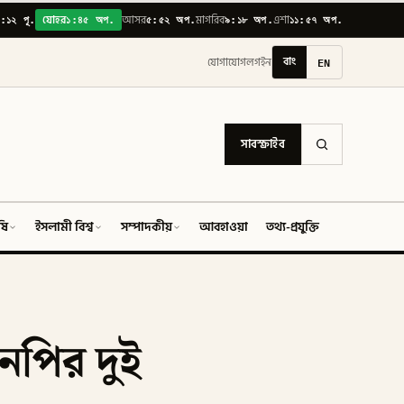
:১২ পূ.
১:৪৫ অপ.
৫:৫২ অপ.
৯:১৮ অপ.
১১:৫৭ অপ.
যোহর
আসর
মাগরিব
এশা
বাং
EN
যোগাযোগ
লগইন
সাবস্ক্রাইব
ষি
ইসলামী বিশ্ব
সম্পাদকীয়
আবহাওয়া
তথ্য-প্রযুক্তি
ফিচার
এনপির দুই