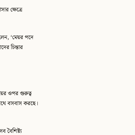
র ক্ষেত্রে
বলেন, ‘মেয়র পদে
দের চিন্তার
য়ের ওপর গুরুত্ব
সাথে বসবাস করছে।
 বৈশিষ্ট্য