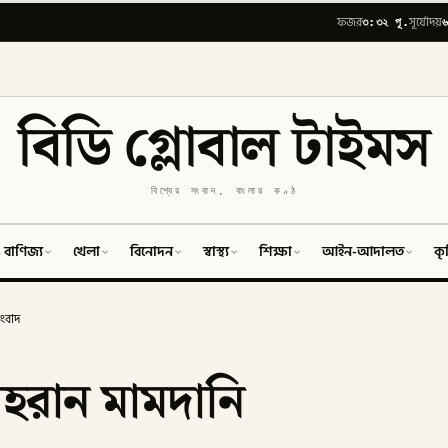
৩:৩২ পূ.
৬
ফজর
সূর্যোদয়
বিডি গ্লোবাল টাইমস
বিশ্বের সংবাদ, বাংলার কণ্ঠ
 বাণিজ্য
খেলা
বিনোদন
স্বাস্থ্য
শিক্ষা
আইন-আদালত
কৃ
ংবাদ
রান মামদানি