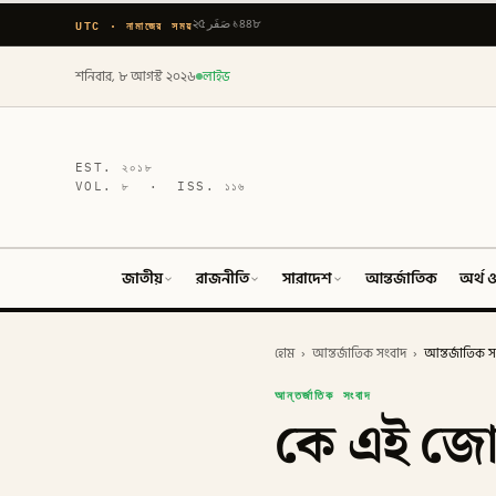
UTC · নামাজের সময়
২৫ صَفَر ১৪৪৮
শনিবার, ৮ আগস্ট ২০২৬
লাইভ
EST.
২০১৮
VOL.
৮
· ISS.
১১৬
জাতীয়
রাজনীতি
সারাদেশ
আন্তর্জাতিক
অর্থ ও
হোম
›
আন্তর্জাতিক সংবাদ
›
আন্তর্জাতিক স
আন্তর্জাতিক সংবাদ
কে এই জোহ