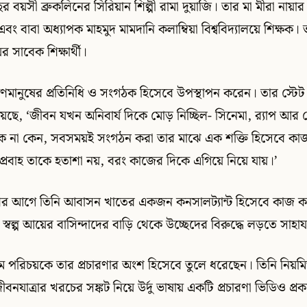
 বছর বয়সী ব্রুকলিনের সিরিয়ান শিল্পী রামা দুয়াজি। তার মা মীরা নায়
এবং বাবা অধ্যাপক মাহমুদ মামদানি কলাম্বিয়া বিশ্ববিদ্যালয়ে শিক্ষক।
য়ের সাবেক শিক্ষার্থী।
মানুষের প্রতিনিধি ও সংগঠক হিসেবে উপস্থাপন করেন। তার স্টেট অ
েছে, ‘জীবন যখন অনিবার্য দিকে মোড় নিচ্ছিল- সিনেমা, র‍্যাপ আর
োক না কেন, সবসময়ই সংগঠন করা তার মাঝে এক শক্তি হিসেবে কা
াপ্রবাহ তাকে হতাশা নয়, বরং কাজের দিকে এগিয়ে নিয়ে যায়।’
শের আগে তিনি আবাসন খাতের একজন কনসালট্যান্ট হিসেবে কাজ 
সে স্বল্প আয়ের বাসিন্দাদের বাড়ি থেকে উচ্ছেদের বিরুদ্ধে লড়তে সাহ
িম পরিচয়কে তার প্রচারণার অংশ হিসেবে তুলে ধরেছেন। তিনি নি
বনযাত্রার খরচের সঙ্কট নিয়ে উর্দু ভাষায় একটি প্রচারণা ভিডিও প্