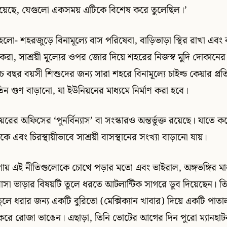
রয়েছে, যেগুলো একসময় এটিকে বিশেষ করে তুলেছিল।’
 হলো- শহরজুড়ে বিনামূল্যে বাস পরিষেবা, বাড়িভাড়া স্থির রাখা এবং 
 করা, সাশ্রয়ী মূল্যের ওপর জোর দিয়ে শহরের নিজস্ব মুদি দোকানের 
 বছর বয়সী শিশুদের জন্য সারা শহরে বিনামূল্যে চাইল্ড কেয়ার প্রতিষ্ঠ
তিন গুণ বাড়ানো, যা ইউনিয়নের মাধ্যমে নির্মাণ করা হবে।
়রের অফিসের ‘পুনর্বিন্যাস’ বা সংস্কারও অন্তর্ভুক্ত রয়েছে। যাতে কর
কে এবং চিরস্থায়ীভাবে সাশ্রয়ী বাসস্থানের সংখ্যা বাড়ানো যায়।
রণায় এই নীতিগুলোকে চোখে পড়ার মতো এবং ভাইরাল, অঙ্গভঙ্গির মা
াসা ভাড়ার বিষয়টি তুলে ধরতে আটলান্টিক সাগরে ডুব দিয়েছেন। তিন
তুলে ধরার জন্য একটি বুরিতো (মেক্সিক্যান খাবার) দিয়ে একটি প
রে রোজা ভাঙেন। এছাড়া, তিনি ভোটের আগের দিন পুরো ম্যানহাটন