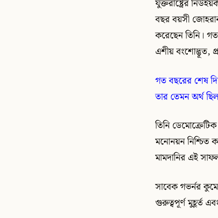
যুক্তরাষ্ট্রের নিউই
বছর বয়সী জোহরান 
করেছেন তিনি। গত ১
এশীয় বংশোদ্ভূত, 
গত বছরের শেষ দি
তার তেমন অর্থ ছিল 
তিনি ডেমোক্রেটিক 
মনোনয়ন নিশ্চিত ক
মামদানির এই সাফল
সাবেক গভর্নর কুম
গুরুত্বপূর্ণ মুহূর