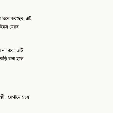
রা মনে করছেন, এই
 টাইমস মেয়র
য় না’ এবং এটি
াকড়ি করা হলে
ন্থী। যেখানে ১১৫