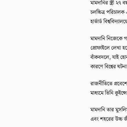
মামদানির স্ত্রী ২৭
চলচ্চিত্র পরিচালক 
হার্ভার্ড বিশ্ববিদ্যাল
মামদানি নিজেকে গণ
প্রোফাইলে লেখা হয়
বাঁকবদলে, যাই হ
কারণে বিশ্বের ঘটন
রাজনীতিতে প্রবে
মাধ্যমে তিনি কুইন্
মামদানি তার মুসল
এবং শহরের উচ্চ জী