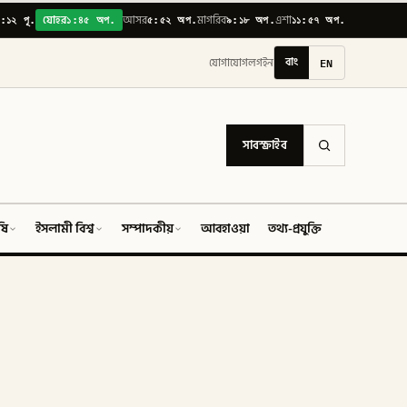
:১২ পূ.
১:৪৫ অপ.
৫:৫২ অপ.
৯:১৮ অপ.
১১:৫৭ অপ.
যোহর
আসর
মাগরিব
এশা
বাং
EN
যোগাযোগ
লগইন
সাবস্ক্রাইব
ষি
ইসলামী বিশ্ব
সম্পাদকীয়
আবহাওয়া
তথ্য-প্রযুক্তি
ফিচার