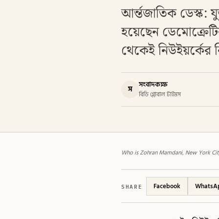
আর্ন্তজাতিক ডেস্ক: যু
হয়েছেন ডেমোক্রেটিক
থেকেই নিউইয়র্কের নি
সংবাদকক্ষ
স
বিডি গ্লোবাল টাইমস
Who is Zohran Mamdani, New York City
SHARE
Facebook
WhatsA