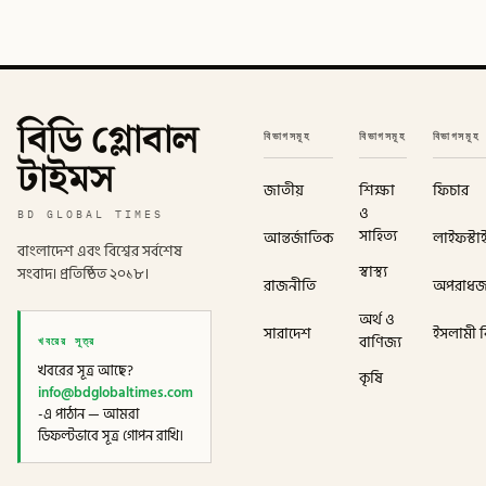
বিডি গ্লোবাল
বিভাগসমূহ
বিভাগসমূহ
বিভাগসমূহ
টাইমস
জাতীয়
শিক্ষা
ফিচার
ও
BD GLOBAL TIMES
সাহিত্য
আন্তর্জাতিক
লাইফস্টা
বাংলাদেশ এবং বিশ্বের সর্বশেষ
স্বাস্থ্য
সংবাদ। প্রতিষ্ঠিত ২০১৮।
রাজনীতি
অপরাধ
অর্থ ও
সারাদেশ
ইসলামী বি
খবরের সূত্র
বাণিজ্য
খবরের সূত্র আছে?
কৃষি
info@bdglobaltimes.com
-এ পাঠান — আমরা
ডিফল্টভাবে সূত্র গোপন রাখি।