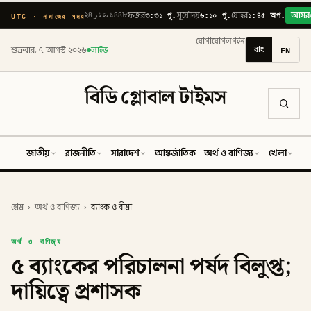
৩:৩১ পূ.
৬:১০ পূ.
১:৪৫ অপ.
UTC · নামাজের সময়
২৪ صَفَر ১৪৪৮
ফজর
সূর্যোদয়
যোহর
আসর
যোগাযোগ
লগইন
বাং
EN
শুক্রবার, ৭ আগস্ট ২০২৬
লাইভ
বিডি গ্লোবাল টাইমস
জাতীয়
রাজনীতি
সারাদেশ
আন্তর্জাতিক
অর্থ ও বাণিজ্য
খেলা
ব
হোম
›
অর্থ ও বাণিজ্য
›
ব্যাংক ও বীমা
অর্থ ও বাণিজ্য
৫ ব্যাংকের পরিচালনা পর্ষদ বিলুপ্ত;
দায়িত্বে প্রশাসক