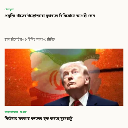
বিডি
খেলাধুলা
প্রযুক্তি খাতের উদ্যোক্তারা ফুটবলে বিনিয়োগে আগ্রহী কেন
বিডি গ্লোবাল টাইমস
স্টাফ রিপোর্টার
·
১৬ মিনিট আগে
·
৩ মিনিট
আন্তর্জাতিক সংবাদ
কিউবায় সরকার বদলের ছক কষছে যুক্তরাষ্ট্র