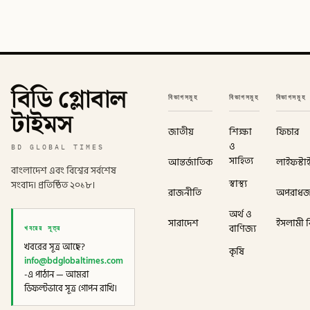
বিডি গ্লোবাল
বিভাগসমূহ
বিভাগসমূহ
বিভাগসমূহ
টাইমস
জাতীয়
শিক্ষা
ফিচার
ও
BD GLOBAL TIMES
সাহিত্য
আন্তর্জাতিক
লাইফস্টা
বাংলাদেশ এবং বিশ্বের সর্বশেষ
স্বাস্থ্য
সংবাদ। প্রতিষ্ঠিত ২০১৮।
রাজনীতি
অপরাধ
অর্থ ও
সারাদেশ
ইসলামী বি
খবরের সূত্র
বাণিজ্য
খবরের সূত্র আছে?
কৃষি
info@bdglobaltimes.com
-এ পাঠান — আমরা
ডিফল্টভাবে সূত্র গোপন রাখি।