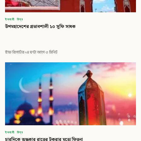
ইসলামী বিশ্ব
উপমহাদেশের প্রভাবশালী ১০ সুফি সাধক
স্টাফ রিপোর্টার
·
১৪ ঘণ্টা আগে
·
৩ মিনিট
ইসলামী বিশ্ব
চারদিকে অন্ধকার রাতের টুকরার মতো ফিতনা