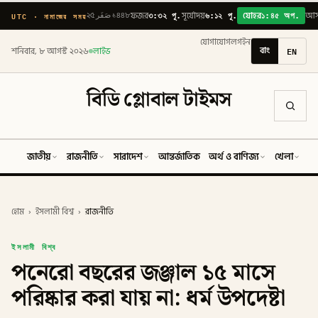
৩:৩২ পূ.
৬:১২ পূ.
১:৪৫ অপ.
UTC · নামাজের সময়
২৫ صَفَر ১৪৪৮
ফজর
সূর্যোদয়
যোহর
আ
যোগাযোগ
লগইন
বাং
EN
শনিবার, ৮ আগস্ট ২০২৬
লাইভ
বিডি গ্লোবাল টাইমস
জাতীয়
রাজনীতি
সারাদেশ
আন্তর্জাতিক
অর্থ ও বাণিজ্য
খেলা
ব
হোম
›
ইসলামী বিশ্ব
›
রাজনীতি
ইসলামী বিশ্ব
পনেরো বছরের জঞ্জাল ১৫ মাসে
পরিষ্কার করা যায় না: ধর্ম উপদেষ্টা