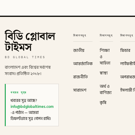
বিডি গ্লোবাল
বিভাগসমূহ
বিভাগসমূহ
বিভাগসমূহ
টাইমস
জাতীয়
শিক্ষা
ফিচার
ও
BD GLOBAL TIMES
সাহিত্য
আন্তর্জাতিক
লাইফস্টা
বাংলাদেশ এবং বিশ্বের সর্বশেষ
স্বাস্থ্য
সংবাদ। প্রতিষ্ঠিত ২০১৮।
রাজনীতি
অপরাধ
অর্থ ও
সারাদেশ
ইসলামী বি
খবরের সূত্র
বাণিজ্য
খবরের সূত্র আছে?
কৃষি
info@bdglobaltimes.com
-এ পাঠান — আমরা
ডিফল্টভাবে সূত্র গোপন রাখি।