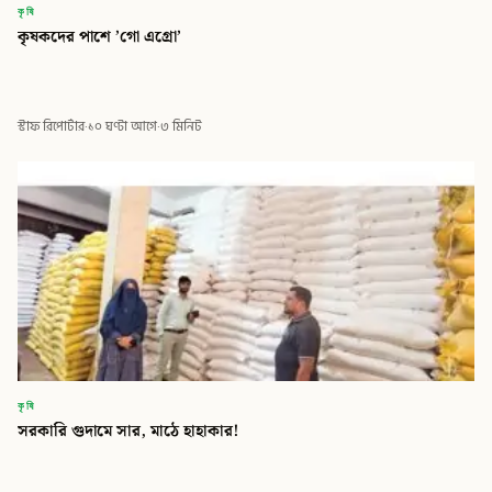
কৃষি
কৃষকদের পাশে ’গো এগ্রো’
স্টাফ রিপোর্টার
·
১০ ঘণ্টা আগে
·
৩ মিনিট
কৃষি
সরকারি গুদামে সার, মাঠে হাহাকার!