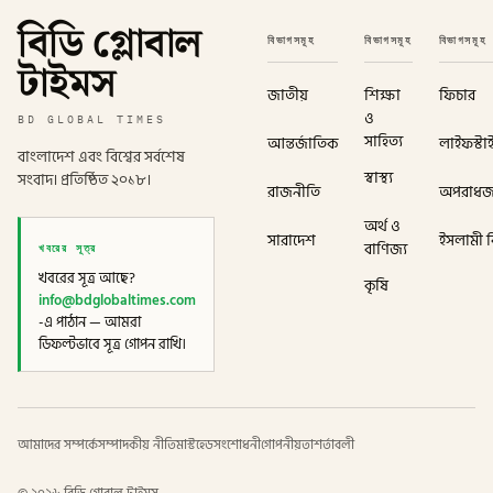
বিডি গ্লোবাল
বিভাগসমূহ
বিভাগসমূহ
বিভাগসমূহ
টাইমস
জাতীয়
শিক্ষা
ফিচার
ও
BD GLOBAL TIMES
সাহিত্য
আন্তর্জাতিক
লাইফস্টা
বাংলাদেশ এবং বিশ্বের সর্বশেষ
স্বাস্থ্য
সংবাদ। প্রতিষ্ঠিত ২০১৮।
রাজনীতি
অপরাধ
অর্থ ও
সারাদেশ
ইসলামী বি
খবরের সূত্র
বাণিজ্য
খবরের সূত্র আছে?
কৃষি
info@bdglobaltimes.com
-এ পাঠান — আমরা
ডিফল্টভাবে সূত্র গোপন রাখি।
আমাদের সম্পর্কে
সম্পাদকীয় নীতি
মাস্টহেড
সংশোধনী
গোপনীয়তা
শর্তাবলী