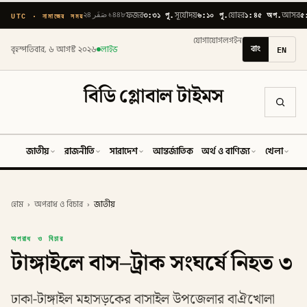
৩:৩১ পূ.
৬:১০ পূ.
১:৪৫ অপ.
৫
UTC · নামাজের সময়
২৪ صَفَر ১৪৪৮
ফজর
সূর্যোদয়
যোহর
আসর
যোগাযোগ
লগইন
বাং
EN
বৃহস্পতিবার, ৬ আগস্ট ২০২৬
লাইভ
বিডি গ্লোবাল টাইমস
জাতীয়
রাজনীতি
সারাদেশ
আন্তর্জাতিক
অর্থ ও বাণিজ্য
খেলা
ব
হোম
›
অপরাধ ও বিচার
›
জাতীয়
অপরাধ ও বিচার
টাঙ্গাইলে বাস–ট্রাক সংঘর্ষে নিহত ৩
ঢাকা-টাঙ্গাইল মহাসড়কের বাসাইল উপজেলার বাঐখোলা