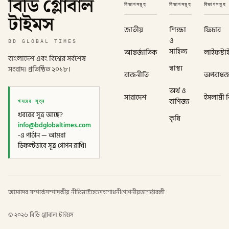
বিডি গ্লোবাল
বিভাগসমূহ
বিভাগসমূহ
বিভাগসমূহ
টাইমস
জাতীয়
শিক্ষা
ফিচার
ও
BD GLOBAL TIMES
সাহিত্য
আন্তর্জাতিক
লাইফস্টা
বাংলাদেশ এবং বিশ্বের সর্বশেষ
স্বাস্থ্য
সংবাদ। প্রতিষ্ঠিত ২০১৮।
রাজনীতি
অপরাধ
অর্থ ও
সারাদেশ
ইসলামী বি
খবরের সূত্র
বাণিজ্য
খবরের সূত্র আছে?
কৃষি
info@bdglobaltimes.com
-এ পাঠান — আমরা
ডিফল্টভাবে সূত্র গোপন রাখি।
আমাদের সম্পর্কে
সম্পাদকীয় নীতি
মাস্টহেড
সংশোধনী
গোপনীয়তা
শর্তাবলী
©
২০২৬
বিডি গ্লোবাল টাইমস