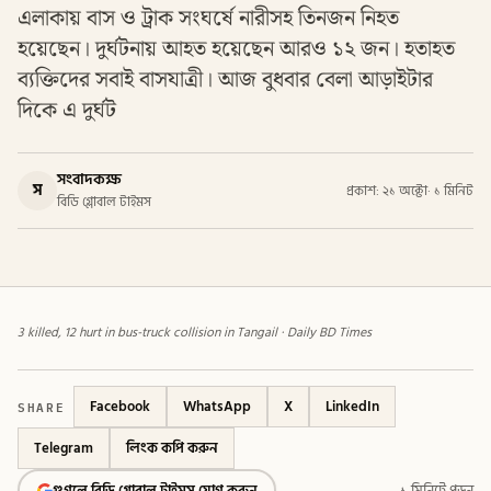
এলাকায় বাস ও ট্রাক সংঘর্ষে নারীসহ তিনজন নিহত
হয়েছেন। দুর্ঘটনায় আহত হয়েছেন আরও ১২ জন। হতাহত
ব্যক্তিদের সবাই বাসযাত্রী। আজ বুধবার বেলা আড়াইটার
দিকে এ দুর্ঘট
সংবাদকক্ষ
স
প্রকাশ: ২১ অক্টো
·
১ মিনিট
বিডি গ্লোবাল টাইমস
3 killed, 12 hurt in bus-truck collision in Tangail · Daily BD Times
SHARE
Facebook
WhatsApp
X
LinkedIn
Telegram
লিংক কপি করুন
গুগলে বিডি গ্লোবাল টাইমস যোগ করুন
১ মিনিটে পড়ুন