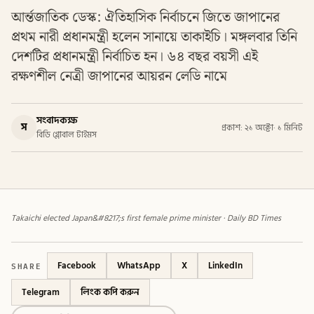
আর্ন্তজাতিক ডেস্ক: ঐতিহাসিক নির্বাচনে জিতে জাপানের
প্রথম নারী প্রধানমন্ত্রী হলেন সানায়ে তাকাইচি। মঙ্গলবার তিনি
দেশটির প্রধানমন্ত্রী নির্বাচিত হন। ৬৪ বছর বয়সী এই
রক্ষণশীল নেত্রী জাপানের আয়রন লেডি নামে
সংবাদকক্ষ
স
প্রকাশ: ২১ অক্টো
·
১ মিনিট
বিডি গ্লোবাল টাইমস
Takaichi elected Japan&#8217;s first female prime minister · Daily BD Times
SHARE
Facebook
WhatsApp
X
LinkedIn
Telegram
লিংক কপি করুন