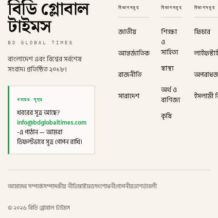
বিডি গ্লোবাল
বিভাগসমূহ
বিভাগসমূহ
বিভাগসমূহ
টাইমস
জাতীয়
শিক্ষা
ফিচার
ও
BD GLOBAL TIMES
সাহিত্য
আন্তর্জাতিক
লাইফস্টা
বাংলাদেশ এবং বিশ্বের সর্বশেষ
স্বাস্থ্য
সংবাদ। প্রতিষ্ঠিত ২০১৮।
রাজনীতি
অপরাধ
অর্থ ও
সারাদেশ
ইসলামী বি
খবরের সূত্র
বাণিজ্য
খবরের সূত্র আছে?
কৃষি
info@bdglobaltimes.com
-এ পাঠান — আমরা
ডিফল্টভাবে সূত্র গোপন রাখি।
আমাদের সম্পর্কে
সম্পাদকীয় নীতি
মাস্টহেড
সংশোধনী
গোপনীয়তা
শর্তাবলী
©
২০২৬
বিডি গ্লোবাল টাইমস