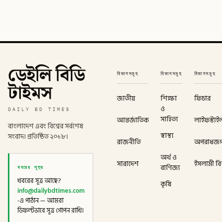
ডেইলি বিডি
বিভাগসমূহ
বিভাগসমূহ
বিভাগসমূহ
টাইমস
জাতীয়
শিক্ষা
ফিচার
ও
DAILY BD TIMES
সাহিত্য
আন্তর্জাতিক
লাইফস্টাই
বাংলাদেশ এবং বিশ্বের সর্বশেষ
স্বাস্থ্য
সংবাদ। প্রতিষ্ঠিত ২০১৮।
রাজনীতি
অপরাধজ
অর্থ ও
সারাদেশ
ইসলামী বিশ
খবরের সূত্র
বাণিজ্য
খবরের সূত্র আছে?
কৃষি
info@dailybdtimes.com
-এ পাঠান — আমরা
ডিফল্টভাবে সূত্র গোপন রাখি।