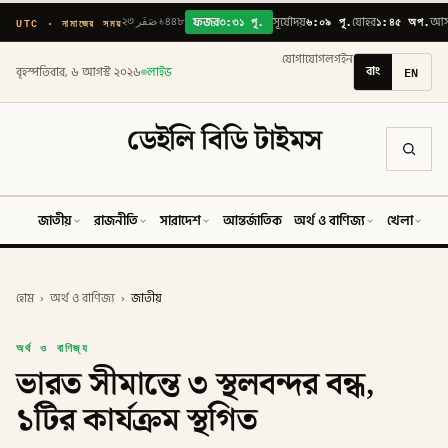
৩:৩১ পূ.
৬:০৯ পূ.
১:৪৫ অপ.
UTC · নামাজের সময়
২৩ صَفَر ১৪৪৮
ফজর
সূর্যোদয়
যোহর
আ
যোগাযোগ
লগইন
বাং
EN
বৃহস্পতিবার, ৬ আগস্ট ২০২৬
লাইভ
ডেইলি বিডি টাইমস
জাতীয়
রাজনীতি
সারাদেশ
আন্তর্জাতিক
অর্থ ও বাণিজ্য
খেলা
ব
হোম
›
অর্থ ও বাণিজ্য
›
জাতীয়
অর্থ ও বাণিজ্য
ভারত সীমান্তে ৩ স্থলবন্দর বন্ধ,
১টির কার্যক্রম স্থগিত