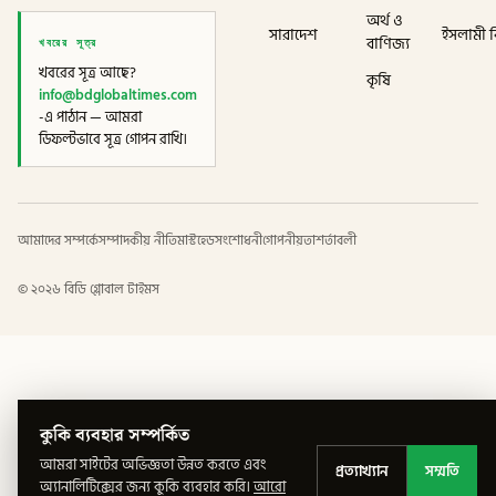
অর্থ ও
সারাদেশ
ইসলামী বি
খবরের সূত্র
বাণিজ্য
খবরের সূত্র আছে?
কৃষি
info@bdglobaltimes.com
-এ পাঠান — আমরা
ডিফল্টভাবে সূত্র গোপন রাখি।
আমাদের সম্পর্কে
সম্পাদকীয় নীতি
মাস্টহেড
সংশোধনী
গোপনীয়তা
শর্তাবলী
©
২০২৬
বিডি গ্লোবাল টাইমস
কুকি ব্যবহার সম্পর্কিত
আমরা সাইটের অভিজ্ঞতা উন্নত করতে এবং
প্রত্যাখ্যান
সম্মতি
অ্যানালিটিক্সের জন্য কুকি ব্যবহার করি।
আরো