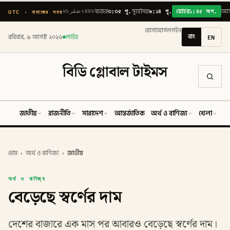
৩:৩৫ পূ.
৬:১৪ পূ.
১:৪৫ অপ.
UTC · নামাজের সময়
২৬ صَفَر ১৪৪৮
ফজর
সূর্যোদয়
যোহর
আ
যোগাযোগ
লগইন
বাং
EN
রবিবার, ৯ আগস্ট ২০২৬
লাইভ
বিডি গ্লোবাল টাইমস
জাতীয়
রাজনীতি
সারাদেশ
আন্তর্জাতিক
অর্থ ও বাণিজ্য
খেলা
ব
হোম
›
অর্থ ও বাণিজ্য
›
জাতীয়
অর্থ ও বাণিজ্য
বেড়েছে স্বর্ণের দাম
দেশের বাজারে এক মাস পর আবারও বেড়েছে স্বর্ণের দাম।