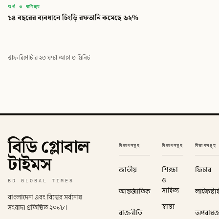
অর্থ ও বাণিজ্য
১৪ বছরের ব্যবধানে চিংড়ি রফতানি কমেছে ৬২%
স্টাফ রিপোর্টার
·
২৩ ঘণ্টা আগে
·
৩ মিনিট
বিডি গ্লোবাল
বিভাগসমূহ
বিভাগসমূহ
বিভাগসমূহ
টাইমস
জাতীয়
শিক্ষা
ফিচার
ও
BD GLOBAL TIMES
সাহিত্য
আন্তর্জাতিক
লাইফস্টা
বাংলাদেশ এবং বিশ্বের সর্বশেষ
স্বাস্থ্য
সংবাদ। প্রতিষ্ঠিত ২০১৮।
রাজনীতি
অপরাধ