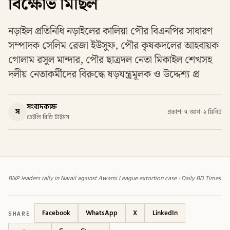
বিক্ষোভ মিছিল
নড়াইল প্রতিনিধি নড়াইলের কালিয়া পৌর বিএনপির সাধারণ
সম্পাদক সেলিম রেজা ইউসুফ, পৌর কৃষকদলের আহবায়ক
গোলাম রসুল মান্দার, পৌর ছাত্রদল নেতা মিকাইল শেখসহ
দলীয় নেতাকর্মীদের বিরুদ্ধে ষড়যন্ত্রমূলক ও উদ্দেশ্য প্র
সংবাদকক্ষ
স
প্রকাশ: ৭ আগ
·
২ মিনিট
ডেইলি বিডি টাইমস
BNP leaders rally in Narail against Awami League extortion case · Daily BD Times
SHARE
Facebook
WhatsApp
X
LinkedIn