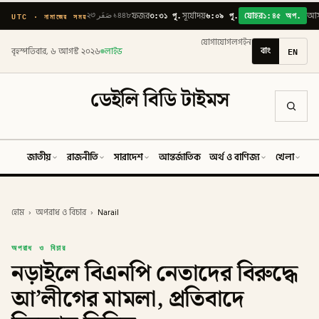
৩:৩১ পূ.
৬:০৯ পূ.
১:৪৫ অপ.
UTC · নামাজের সময়
২৩ صَفَر ১৪৪৮
ফজর
সূর্যোদয়
যোহর
আ
যোগাযোগ
লগইন
বাং
EN
বৃহস্পতিবার, ৬ আগস্ট ২০২৬
লাইভ
ডেইলি বিডি টাইমস
জাতীয়
রাজনীতি
সারাদেশ
আন্তর্জাতিক
অর্থ ও বাণিজ্য
খেলা
ব
হোম
›
অপরাধ ও বিচার
›
Narail
অপরাধ ও বিচার
নড়াইলে বিএনপি নেতাদের বিরুদ্ধে
আ’লীগের মামলা, প্রতিবাদে