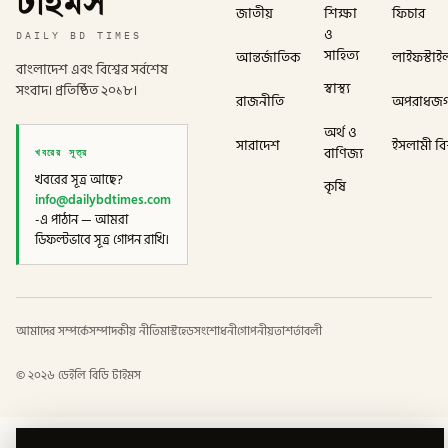
টাইমস
জাতীয়
শিক্ষা
ফিচার
ও
DAILY BD TIMES
সাহিত্য
আন্তর্জাতিক
লাইফস্টাই
বাংলাদেশ এবং বিশ্বের সর্বশেষ
স্বাস্থ্য
সংবাদ। প্রতিষ্ঠিত ২০১৮।
রাজনীতি
অপরাধজ
অর্থ ও
সারাদেশ
ইসলামী বিশ
খবরের সূত্র
বাণিজ্য
খবরের সূত্র আছে?
কৃষি
info@dailybdtimes.com
-এ পাঠান — আমরা
ডিফল্টভাবে সূত্র গোপন রাখি।
আমাদের সম্পর্কে
সম্পাদকীয় নীতি
মাস্টহেড
সংশোধনী
গোপনীয়তা
শর্তাবলী
©
২০২৬
ডেইলি বিডি টাইমস