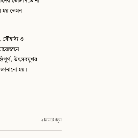
িকদের ভোট দিতে না
ীয় হয় তেমন
 সৌহার্দ্য ও
চন আয়োজনে
ন্তিপূর্ণ, উৎসবমুখর
ে জানানো হয়।
২ মিনিটে পড়ুন