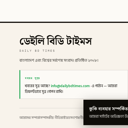
ডেইলি বিডি টাইমস
DAILY BD TIMES
বাংলাদেশ এবং বিশ্বের সর্বশেষ সংবাদ। প্রতিষ্ঠিত ২০১৮।
খবরের সূত্র
খবরের সূত্র আছে?
info@dailybdtimes.com
-এ পাঠান — আমরা
ডিফল্টভাবে সূত্র গোপন রাখি।
কুকি ব্যবহার সম্পর্কিত
আমরা সাইটের অভিজ্ঞতা উন্ন
আমাদের সম্পর্কে
সম্পাদকীয় নীতি
মাস্টহেড
সংশোধনী
গোপনীয়তা
শর্তাবলী