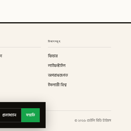
বিভাগসমূহ
্য
ফিচার
লাইফস্টাইল
অপরাধজগত
ইসলামী বিশ্ব
প্রত্যাখ্যান
সম্মতি
©
২০২৬
ডেইলি বিডি টাইমস