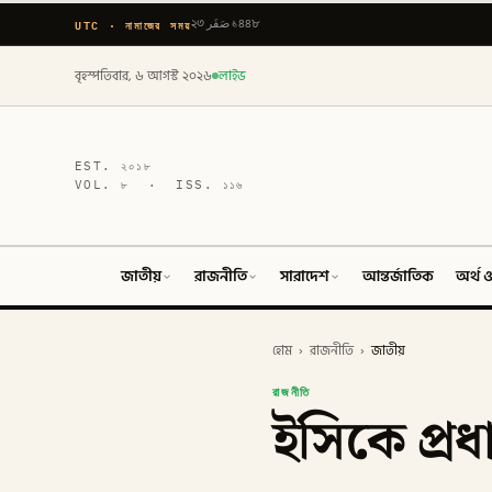
UTC · নামাজের সময়
২৩ صَفَر ১৪৪৮
বৃহস্পতিবার, ৬ আগস্ট ২০২৬
লাইভ
EST.
২০১৮
VOL.
৮
· ISS.
১১৬
জাতীয়
রাজনীতি
সারাদেশ
আন্তর্জাতিক
অর্থ ও
হোম
›
রাজনীতি
›
জাতীয়
রাজনীতি
ইসিকে প্রধ