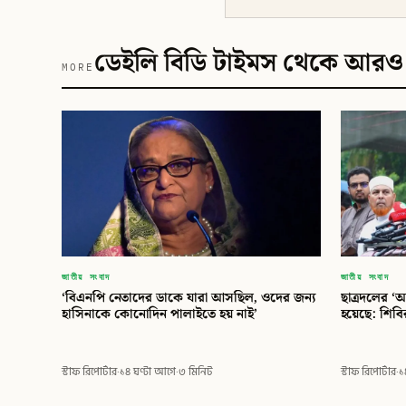
ডেইলি বিডি টাইমস থেকে আরও
MORE
জাতীয় সংবাদ
জাতীয় সংবাদ
‘বিএনপি নেতাদের ডাকে যারা আসছিল, ওদের জন্য
ছাত্রদলের ‘আ
হাসিনাকে কোনোদিন পালাইতে হয় নাই’
হয়েছে: শিব
স্টাফ রিপোর্টার
·
১৪ ঘণ্টা আগে
·
৩ মিনিট
স্টাফ রিপোর্টার
·
১