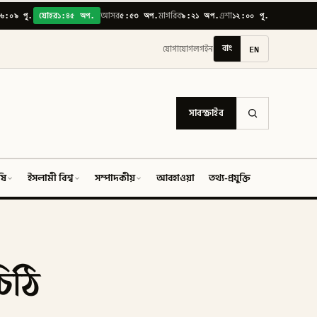
৬:০৯ পূ.
১:৪৫ অপ.
৫:৫৩ অপ.
৯:২১ অপ.
১২:০০ পূ.
যোহর
আসর
মাগরিব
এশা
বাং
EN
যোগাযোগ
লগইন
সাবস্ক্রাইব
ষি
ইসলামী বিশ্ব
সম্পাদকীয়
আবহাওয়া
তথ্য-প্রযুক্তি
ফিচার
চিঠি