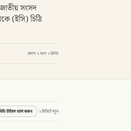
 জাতীয় সংসদ
নকে (ইসি) চিঠি
প্রকাশ: ৭ আগ
·
২ মিনিট
বিডি টাইমস যোগ করুন
২ মিনিটে পড়ুন