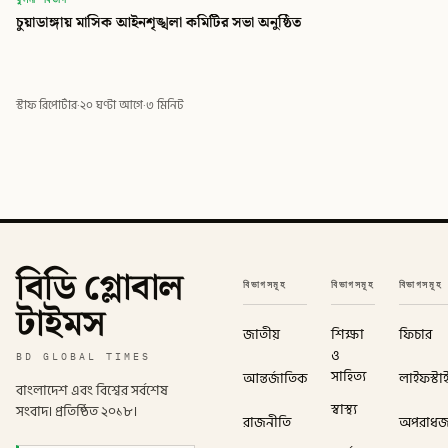
চুয়াডাঙ্গায় মাসিক আইনশৃঙ্খলা কমিটির সভা অনুষ্ঠিত
স্টাফ রিপোর্টার
·
২০ ঘণ্টা আগে
·
৩ মিনিট
বিডি গ্লোবাল
বিভাগসমূহ
বিভাগসমূহ
বিভাগসমূহ
টাইমস
জাতীয়
শিক্ষা
ফিচার
ও
BD GLOBAL TIMES
সাহিত্য
আন্তর্জাতিক
লাইফস্টা
বাংলাদেশ এবং বিশ্বের সর্বশেষ
স্বাস্থ্য
সংবাদ। প্রতিষ্ঠিত ২০১৮।
রাজনীতি
অপরাধ