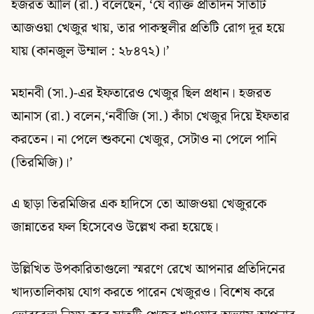
হজরত আলি (রা.) বলেছেন, ‘যে ব্যক্তি প্রতিদিন সাতটি
আজওয়া খেজুর খায়, তার পাকস্থলীর প্রতিটি রোগ দূর হয়ে
যায় (কানজুল উম্মাল : ২৮৪৭২)।’
মহানবী (সা.)-এর ইফতারেও খেজুর ছিল প্রধান। হজরত
আনাস (রা.) বলেন,‘নবীজি (সা.) কাঁচা খেজুর দিয়ে ইফতার
করতেন। না পেলে শুকনো খেজুর, সেটাও না পেলে পানি
(তিরমিজি)।’
এ ছাড়া তিরমিজির এক হাদিসে তো আজওয়া খেজুরকে
জান্নাতের ফল হিসেবেও উল্লেখ করা হয়েছে।
উল্লিখিত উপকারিতাগুলো স্মরণে রেখে আপনার প্রতিদিনের
খাদ্যতালিকায় যোগ করতে পারেন খেজুরও। বিশেষ করে