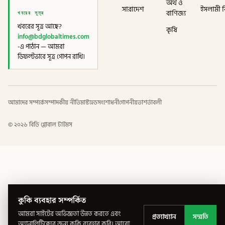
অর্থ ও
সারাদেশ
ইসলামী বি
খবরের সূত্র
বাণিজ্য
খবরের সূত্র আছে?
কৃষি
info@bdglobaltimes.com
-এ পাঠান — আমরা
ডিফল্টভাবে সূত্র গোপন রাখি।
আমাদের সম্পর্কে
সম্পাদকীয় নীতি
মাস্টহেড
সংশোধনী
গোপনীয়তা
শর্তাবলী
©
২০২৬
বিডি গ্লোবাল টাইমস
কুকি ব্যবহার সম্পর্কিত
আমরা সাইটের অভিজ্ঞতা উন্নত করতে এবং
প্রত্যাখ্যান
সম্মতি
অ্যানালিটিক্সের জন্য কুকি ব্যবহার করি।
আরো