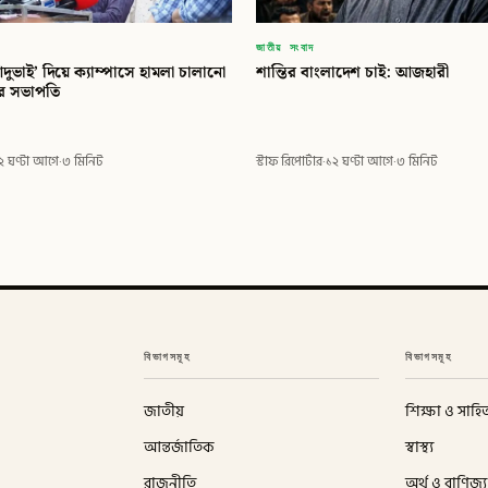
জাতীয় সংবাদ
দুভাই’ দিয়ে ক্যাম্পাসে হামলা চালানো
শান্তির বাংলাদেশ চাই: আজহারী
ির সভাপতি
২ ঘণ্টা আগে
·
৩ মিনিট
স্টাফ রিপোর্টার
·
১২ ঘণ্টা আগে
·
৩ মিনিট
বিভাগসমূহ
বিভাগসমূহ
জাতীয়
শিক্ষা ও সাহিত
আন্তর্জাতিক
স্বাস্থ্য
রাজনীতি
অর্থ ও বাণিজ্য