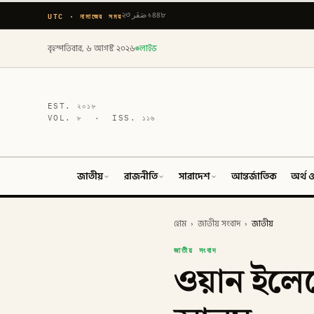
UTC · নামাজের সময়
২৩ صَفَر ১৪৪৮
বৃহস্পতিবার, ৬ আগস্ট ২০২৬
লাইভ
EST.
২০১৮
VOL.
৮
· ISS.
১১৬
জাতীয়
রাজনীতি
সারাদেশ
আন্তর্জাতিক
অর্থ ও
হোম
›
জাতীয় সংবাদ
›
জাতীয়
জাতীয় সংবাদ
ওয়ান ইলেভ