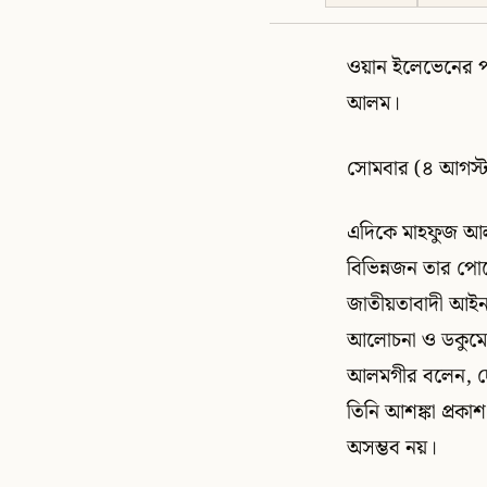
ওয়ান ইলেভেনের পদধ
আলম।
সোমবার (৪ আগস্ট)
এদিকে মাহফুজ আলম
বিভিন্নজন তার পোস্
জাতীয়তাবাদী আইনজ
আলোচনা ও ডকুমেন্ট
আলমগীর বলেন, দেশ
তিনি আশঙ্কা প্রক
অসম্ভব নয়।