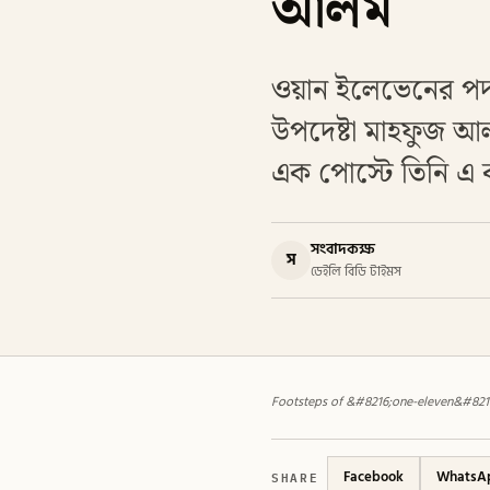
আলম
ওয়ান ইলেভেনের পদধ্ব
উপদেষ্টা মাহফুজ আ
এক পোস্টে তিনি এ
সংবাদকক্ষ
স
ডেইলি বিডি টাইমস
Footsteps of &#8216;one-eleven&#8217;
SHARE
Facebook
WhatsA