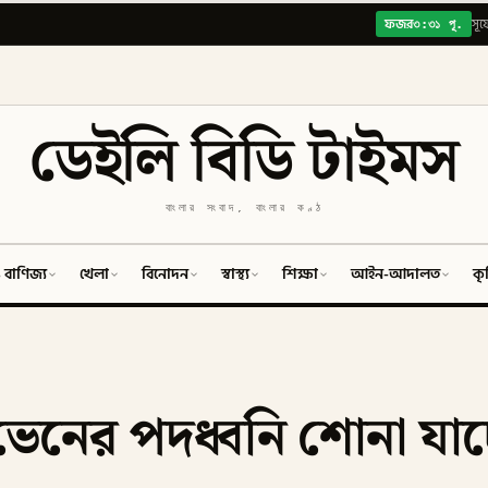
৩:৩১ পূ.
ফজর
সূর্
ডেইলি বিডি টাইমস
বাংলার সংবাদ, বাংলার কণ্ঠ
 বাণিজ্য
খেলা
বিনোদন
স্বাস্থ্য
শিক্ষা
আইন-আদালত
কৃ
েনের পদধ্বনি শোনা যাচ্