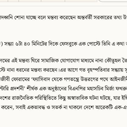
্বনি শোনা যাচ্ছে বলে মন্তব্য করেছেন অন্তর্বর্তী সরকারের তথ্য উ
 সন্ধ্যা ৬টা ৪০ মিনিটের দিকে ফেসবুকে এক পোস্টে তিনি এ কথা
ের এই মন্তব্য ঘিরে সামাজিক যোগাযোগ মাধ্যমে নানা কৌতূহল ত
টে নানা ধরনের মন্তব্য করছেন।এর আগে গত বৃহস্পতিবার সন্ধ্যায় সুপ্র
ীবী ফোরামের ‘ফ্যাসিবাদ থেকে গণতন্ত্রে উত্তরণের পথে আইনজীব
ারি প্রদর্শনী’ শীর্ষক এক অনুষ্ঠানের বিএনপির মহাসচিব মির্জা ফখ
ের রাজনৈতিক পরিস্থিতিতে কিছু অস্বাভাবিক ঘটনা ঘটছে, যার ইঙ
াশ করেন, সবাই একতাবদ্ধ ও সতর্ক না থাকলে দেশে আরেকটি এক-এগা