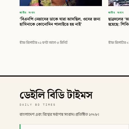
জাতীয় সংবাদ
জাতীয় সংবাদ
‘বিএনপি নেতাদের ডাকে যারা আসছিল, ওদের জন্য
ছাত্রদলের ‘আ
হাসিনাকে কোনোদিন পালাইতে হয় নাই’
হয়েছে: শিব
স্টাফ রিপোর্টার
·
১২ ঘণ্টা আগে
·
৩ মিনিট
স্টাফ রিপোর্টার
·
১
ডেইলি বিডি টাইমস
DAILY BD TIMES
বাংলাদেশ এবং বিশ্বের সর্বশেষ সংবাদ। প্রতিষ্ঠিত ২০১৮।