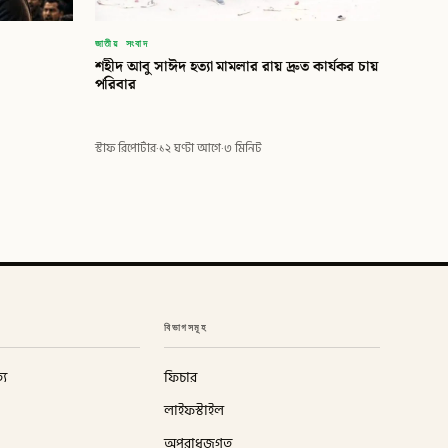
জাতীয় সংবাদ
শহীদ আবু সাঈদ হত্যা মামলার রায় দ্রুত কার্যকর চায়
পরিবার
স্টাফ রিপোর্টার
·
১২ ঘণ্টা আগে
·
৩ মিনিট
বিভাগসমূহ
্য
ফিচার
লাইফস্টাইল
অপরাধজগত