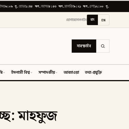
৬:০৯ পূ.
১:৪৫ অপ.
৫:৫৩ অপ.
৯:২১ অপ.
১২:০০ পূ.
যোদয়
যোহর
আসর
মাগরিব
এশা
বাং
EN
যোগাযোগ
লগইন
সাবস্ক্রাইব
ষি
ইসলামী বিশ্ব
সম্পাদকীয়
আবহাওয়া
তথ্য-প্রযুক্তি
ফিচার
ছে: মাহফুজ